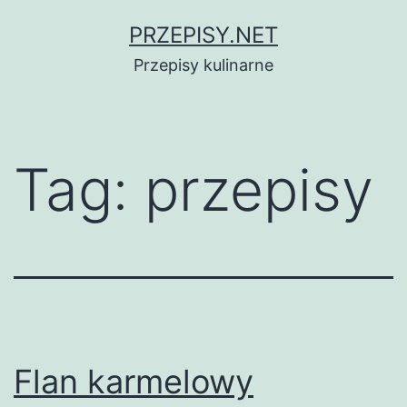
Przejdź
PRZEPISY.NET
do
Przepisy kulinarne
treści
Tag:
przepisy
Flan karmelowy