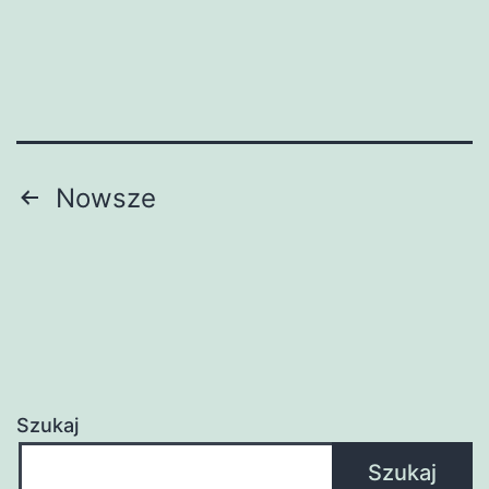
Nawigacja
Nowsze
po
wpisach
Szukaj
Szukaj