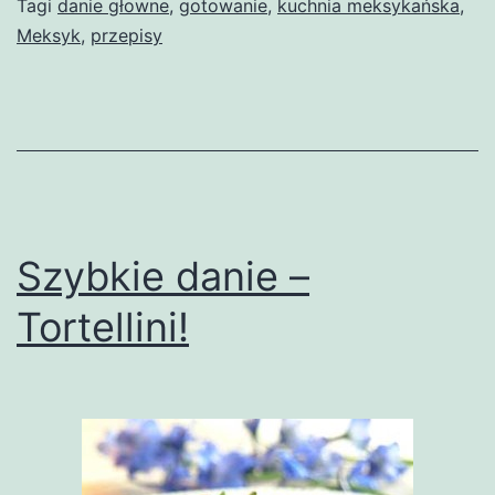
Tagi
danie głowne
,
gotowanie
,
kuchnia meksykańska
,
Meksyk
,
przepisy
Szybkie danie –
Tortellini!