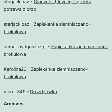
starjackioaz
-
Giouvetsi (Juveci) – grecka
potrawa z orzo
starjackioaz
-
Zapiekanka ziemniaczano-
brokułowa
ambar.bydgoszcz.pl
-
Zapiekanka ziemniaczano-
brokułowa
Karolina23
-
Zapiekanka ziemniaczano-
brokułowa
marek349
-
Drożdżówka
Archives