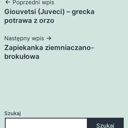
Nawigacja
Poprzedni wpis
Giouvetsi (Juveci) – grecka
wpisu
potrawa z orzo
Następny wpis
Zapiekanka ziemniaczano-
brokułowa
Szukaj
Szukaj