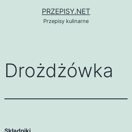
Przejdź
PRZEPISY.NET
do
Przepisy kulinarne
treści
Drożdżówka
Składniki