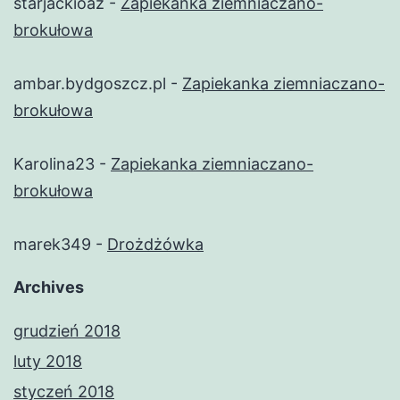
starjackioaz
-
Zapiekanka ziemniaczano-
brokułowa
ambar.bydgoszcz.pl
-
Zapiekanka ziemniaczano-
brokułowa
Karolina23
-
Zapiekanka ziemniaczano-
brokułowa
marek349
-
Drożdżówka
Archives
grudzień 2018
luty 2018
styczeń 2018