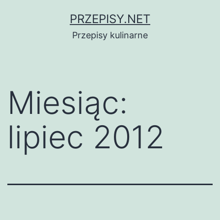
Przejdź
PRZEPISY.NET
do
Przepisy kulinarne
treści
Miesiąc:
lipiec 2012