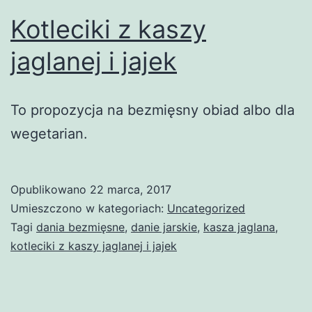
Kotleciki z kaszy
jaglanej i jajek
To propozycja na bezmięsny obiad albo dla
wegetarian.
Opublikowano
22 marca, 2017
Umieszczono w kategoriach:
Uncategorized
Tagi
dania bezmięsne
,
danie jarskie
,
kasza jaglana
,
kotleciki z kaszy jaglanej i jajek