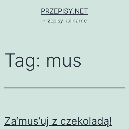
Przejdź
PRZEPISY.NET
do
Przepisy kulinarne
treści
Tag:
mus
Za‘mus’uj z czekoladą!