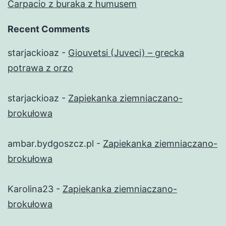
Carpacio z buraka z humusem
Recent Comments
starjackioaz
-
Giouvetsi (Juveci) – grecka
potrawa z orzo
starjackioaz
-
Zapiekanka ziemniaczano-
brokułowa
ambar.bydgoszcz.pl
-
Zapiekanka ziemniaczano-
brokułowa
Karolina23
-
Zapiekanka ziemniaczano-
brokułowa