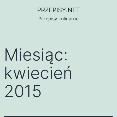
Przejdź
PRZEPISY.NET
do
Przepisy kulinarne
treści
Miesiąc:
kwiecień
2015