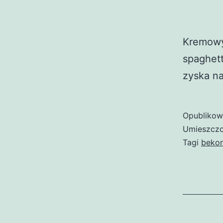
Kremowy
spaghett
zyska na
Opubliko
Umieszczo
Tagi
beko