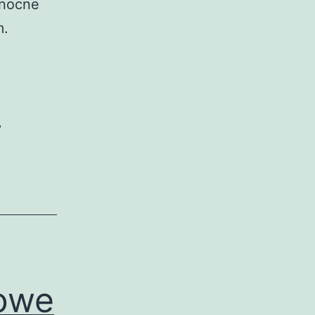
anocne
m.
,
kowe