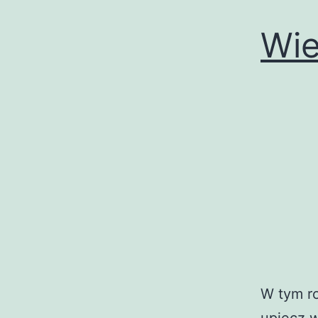
Wie
W tym ro