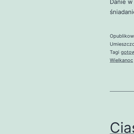
Danie w 
śniadani
Opubliko
Umieszczo
Tagi
goto
Wielkanoc
Cia