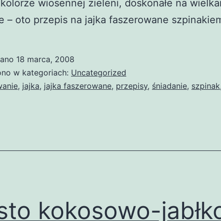
kolorze wiosennej zieleni, doskonałe na wielk
e – oto przepis na jajka faszerowane szpinakie
wano
18 marca, 2008
no w kategoriach:
Uncategorized
wanie
,
jajka
,
jajka faszerowane
,
przepisy
,
śniadanie
,
szpinak
sto kokosowo-jabł