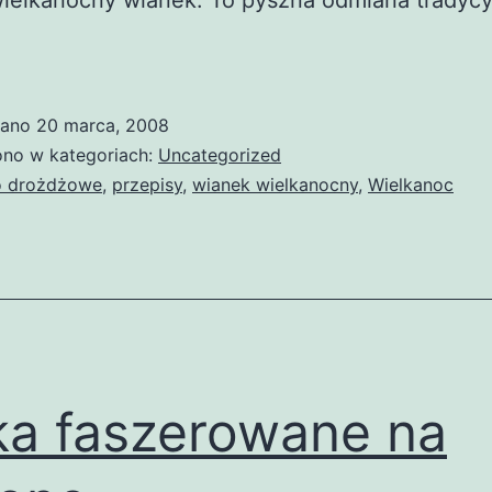
wielkanocny wianek. To pyszna odmiana tradyc
wano
20 marca, 2008
no w kategoriach:
Uncategorized
o drożdżowe
,
przepisy
,
wianek wielkanocny
,
Wielkanoc
ka faszerowane na