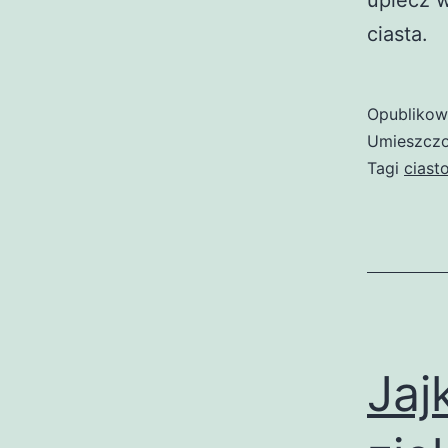
upiecz 
ciasta.
Opubliko
Umieszczo
Tagi
ciast
Jaj