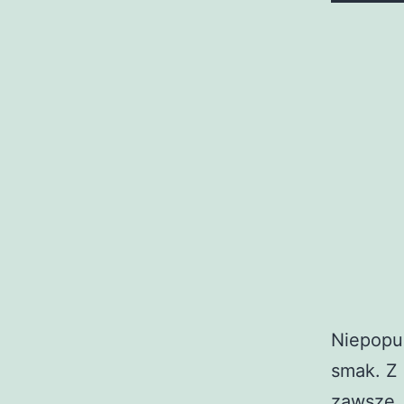
Niepopul
smak. Z 
zawsze,