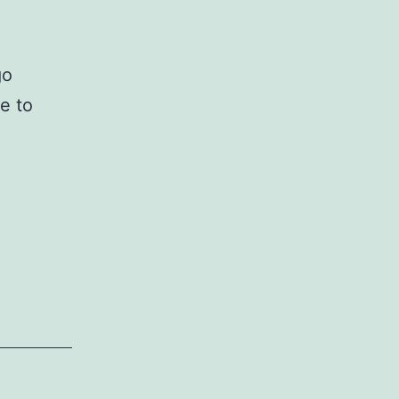
go
e to