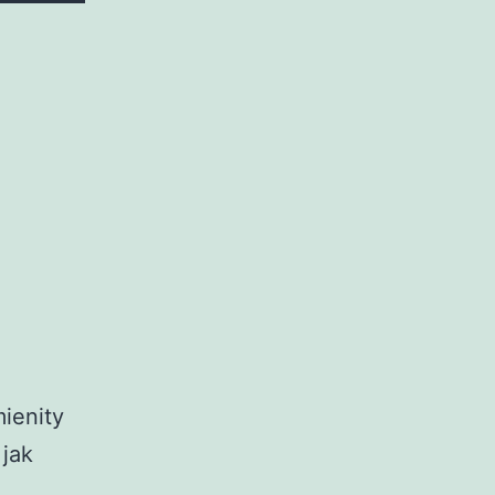
ienity
 jak