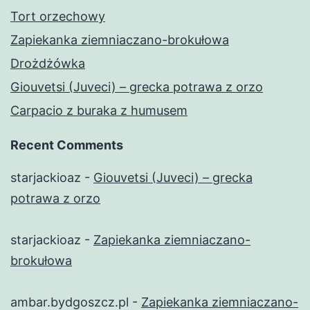
Tort orzechowy
Zapiekanka ziemniaczano-brokułowa
Drożdżówka
Giouvetsi (Juveci) – grecka potrawa z orzo
Carpacio z buraka z humusem
Recent Comments
starjackioaz
-
Giouvetsi (Juveci) – grecka
potrawa z orzo
starjackioaz
-
Zapiekanka ziemniaczano-
brokułowa
ambar.bydgoszcz.pl
-
Zapiekanka ziemniaczano-