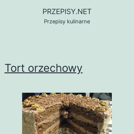
Przejdź
PRZEPISY.NET
do
Przepisy kulinarne
treści
Tort orzechowy