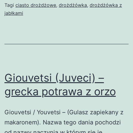
Tagi
ciasto drożdżowe
,
drożdżówka
,
drożdżówka z
jabłkami
Giouvetsi (Juveci) –
grecka potrawa z orzo
Giouvetsi / Youvetsi – (Gulasz zapiekany z
makaronem). Nazwa tego dania pochodzi
od nazwy naczynia w którym się je