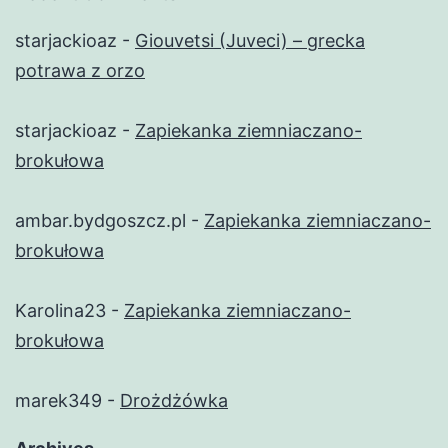
starjackioaz
-
Giouvetsi (Juveci) – grecka
potrawa z orzo
starjackioaz
-
Zapiekanka ziemniaczano-
brokułowa
ambar.bydgoszcz.pl
-
Zapiekanka ziemniaczano-
brokułowa
Karolina23
-
Zapiekanka ziemniaczano-
brokułowa
marek349
-
Drożdżówka