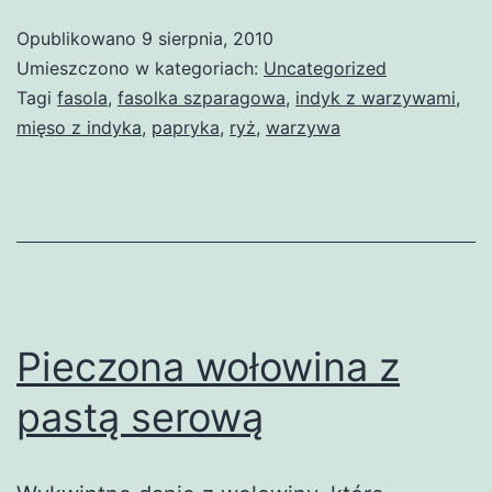
Opublikowano
9 sierpnia, 2010
Umieszczono w kategoriach:
Uncategorized
Tagi
fasola
,
fasolka szparagowa
,
indyk z warzywami
,
mięso z indyka
,
papryka
,
ryż
,
warzywa
Pieczona wołowina z
pastą serową