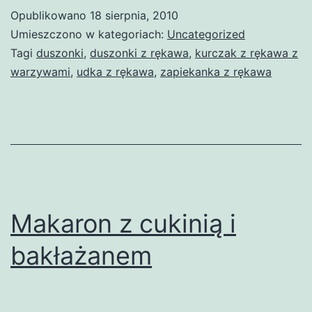
Opublikowano
18 sierpnia, 2010
Umieszczono w kategoriach:
Uncategorized
Tagi
duszonki
,
duszonki z rękawa
,
kurczak z rękawa z
warzywami
,
udka z rękawa
,
zapiekanka z rękawa
Makaron z cukinią i
bakłażanem