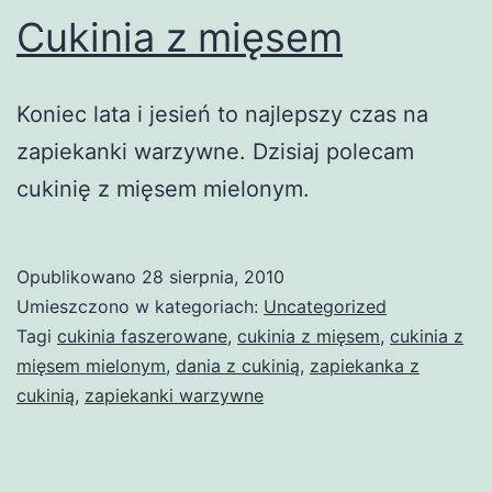
Cukinia z mięsem
Koniec lata i jesień to najlepszy czas na
zapiekanki warzywne. Dzisiaj polecam
cukinię z mięsem mielonym.
Opublikowano
28 sierpnia, 2010
Umieszczono w kategoriach:
Uncategorized
Tagi
cukinia faszerowane
,
cukinia z mięsem
,
cukinia z
mięsem mielonym
,
dania z cukinią
,
zapiekanka z
cukinią
,
zapiekanki warzywne