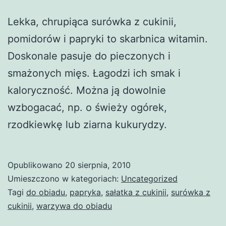
Lekka, chrupiąca surówka z cukinii,
pomidorów i papryki to skarbnica witamin.
Doskonale pasuje do pieczonych i
smażonych mięs. Łagodzi ich smak i
kaloryczność. Można ją dowolnie
wzbogacać, np. o świeży ogórek,
rzodkiewkę lub ziarna kukurydzy.
Opublikowano
20 sierpnia, 2010
Umieszczono w kategoriach:
Uncategorized
Tagi
do obiadu
,
papryka
,
sałatka z cukinii
,
surówka z
cukinii
,
warzywa do obiadu