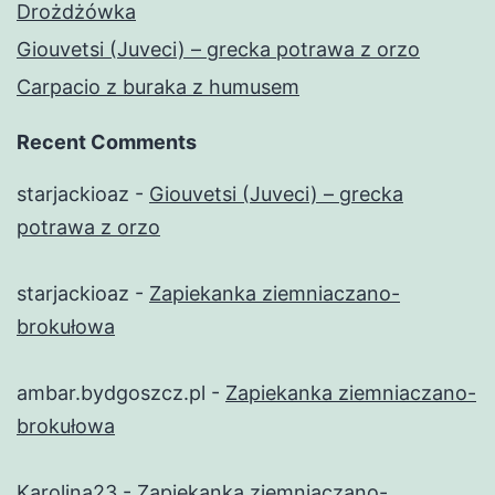
Drożdżówka
Giouvetsi (Juveci) – grecka potrawa z orzo
Carpacio z buraka z humusem
Recent Comments
starjackioaz
-
Giouvetsi (Juveci) – grecka
potrawa z orzo
starjackioaz
-
Zapiekanka ziemniaczano-
brokułowa
ambar.bydgoszcz.pl
-
Zapiekanka ziemniaczano-
brokułowa
Karolina23
-
Zapiekanka ziemniaczano-