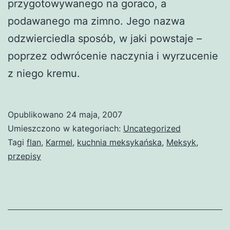
przygotowywanego na goraco, a
podawanego ma zimno. Jego nazwa
odzwierciedla sposób, w jaki powstaje –
poprzez odwrócenie naczynia i wyrzucenie
z niego kremu.
Opublikowano
24 maja, 2007
Umieszczono w kategoriach:
Uncategorized
Tagi
flan
,
Karmel
,
kuchnia meksykańska
,
Meksyk
,
przepisy