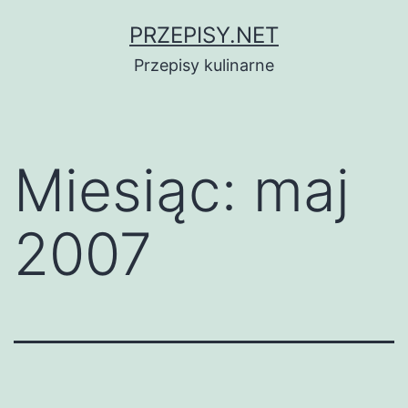
Przejdź
PRZEPISY.NET
do
Przepisy kulinarne
treści
Miesiąc:
maj
2007