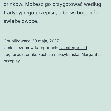
drinków. Możesz go przygotować według
tradycyjnego przepisu, albo wzbogacić o
świeże owoce.
Opublikowano
30 maja, 2007
Umieszczono w kategoriach:
Uncategorized
Tagi
arbuz
,
drinki
,
kuchnia meksykańska
,
Margarita
,
przepisy