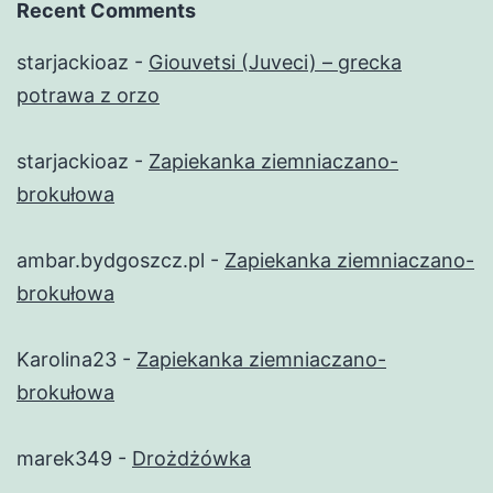
Recent Comments
starjackioaz
-
Giouvetsi (Juveci) – grecka
potrawa z orzo
starjackioaz
-
Zapiekanka ziemniaczano-
brokułowa
ambar.bydgoszcz.pl
-
Zapiekanka ziemniaczano-
brokułowa
Karolina23
-
Zapiekanka ziemniaczano-
brokułowa
marek349
-
Drożdżówka