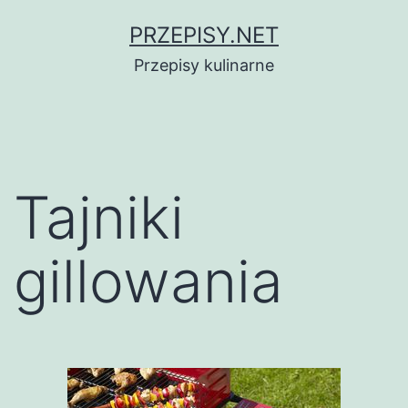
Przejdź
PRZEPISY.NET
do
Przepisy kulinarne
treści
Tajniki
gillowania