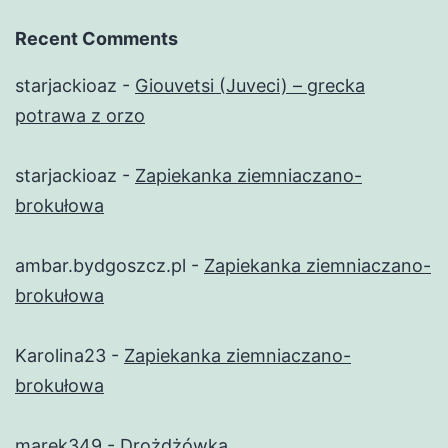
Recent Comments
starjackioaz
-
Giouvetsi (Juveci) – grecka
potrawa z orzo
starjackioaz
-
Zapiekanka ziemniaczano-
brokułowa
ambar.bydgoszcz.pl
-
Zapiekanka ziemniaczano-
brokułowa
Karolina23
-
Zapiekanka ziemniaczano-
brokułowa
marek349
-
Drożdżówka