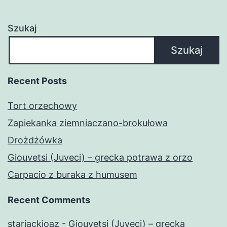
Szukaj
Szukaj
Recent Posts
Tort orzechowy
Zapiekanka ziemniaczano-brokułowa
Drożdżówka
Giouvetsi (Juveci) – grecka potrawa z orzo
Carpacio z buraka z humusem
Recent Comments
starjackioaz
-
Giouvetsi (Juveci) – grecka