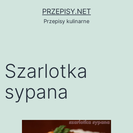
Przejdź
PRZEPISY.NET
do
Przepisy kulinarne
treści
Szarlotka
sypana