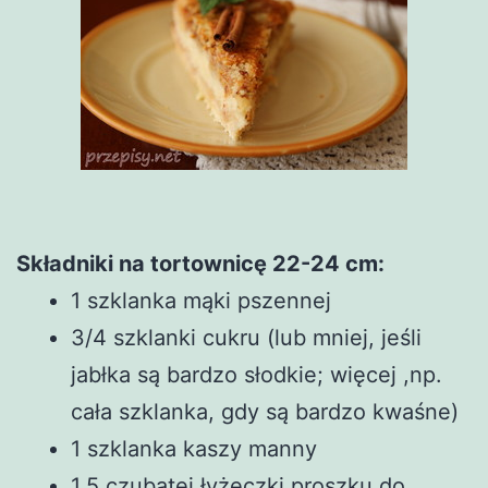
Składniki na tortownicę 22-24 cm:
1 szklanka mąki pszennej
3/4 szklanki cukru (lub mniej, jeśli
jabłka są bardzo słodkie; więcej ,np.
cała szklanka, gdy są bardzo kwaśne)
1 szklanka kaszy manny
1,5 czubatej łyżeczki proszku do