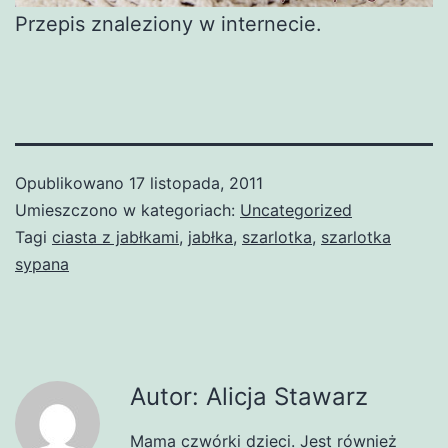
Przepis znaleziony w internecie.
Opublikowano
17 listopada, 2011
Umieszczono w kategoriach:
Uncategorized
Tagi
ciasta z jabłkami
,
jabłka
,
szarlotka
,
szarlotka
sypana
Autor: Alicja Stawarz
Mama czwórki dzieci. Jest również