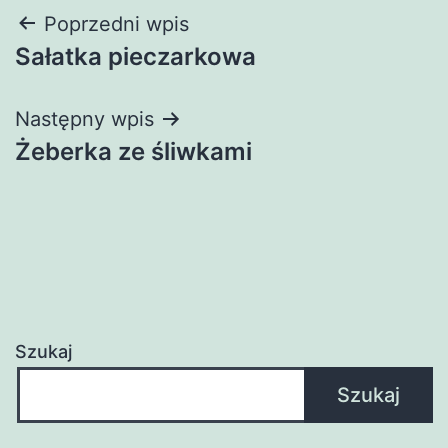
Nawigacja
Poprzedni wpis
Sałatka pieczarkowa
wpisu
Następny wpis
Żeberka ze śliwkami
Szukaj
Szukaj