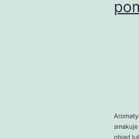
po
Aromatyc
smakuje
obiad lu