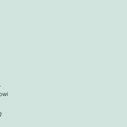
.
owi
ę