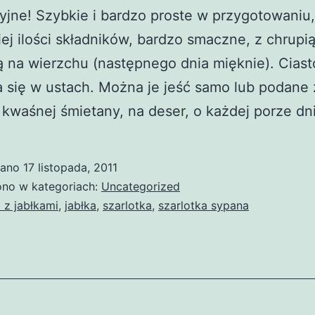
jne! Szybkie i bardzo proste w przygotowaniu,
iej ilości składników, bardzo smaczne, z chrupi
 na wierzchu (następnego dnia mięknie). Ciast
 się w ustach. Można je jeść samo lub podane 
kwaśnej śmietany, na deser, o każdej porze dni
wano
17 listopada, 2011
no w kategoriach:
Uncategorized
a z jabłkami
,
jabłka
,
szarlotka
,
szarlotka sypana