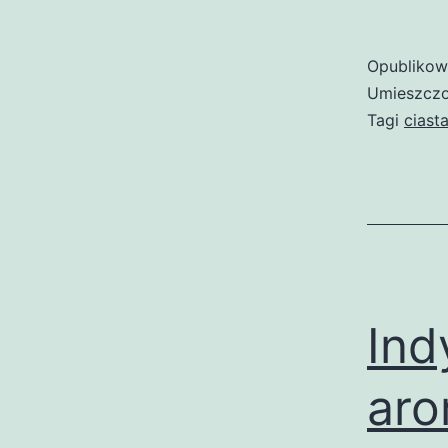
Opubliko
Umieszczo
Tagi
ciast
Ind
aro