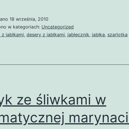
wano
18 września, 2010
no w kategoriach:
Uncategorized
a z jabłkami
,
desery z jabłkami
,
jabłecznik
,
jabłka
,
szarlotka
yk ze śliwkami w
matycznej marynaci