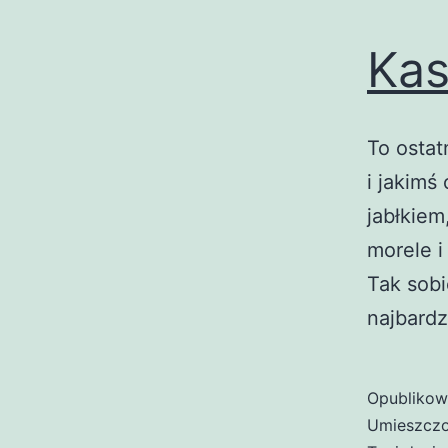
Kas
To ostat
i jakimś
jabłkiem
morele i
Tak sobi
najbardz
Opubliko
Umieszczo