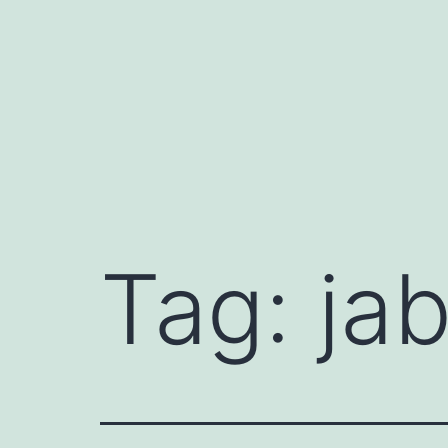
Przejdź
do
treści
Tag:
jab