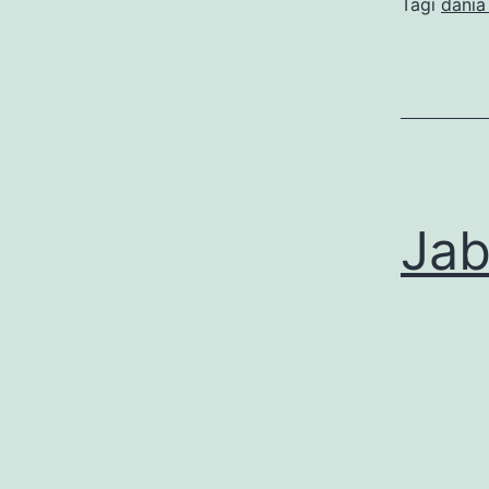
Tagi
dania
Jab