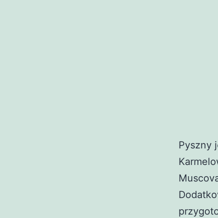
Pyszny j
Karmelo
Muscovad
Dodatkow
przygoto