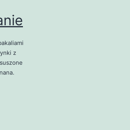
anie
bakaliami
ynki z
 suszone
anana.