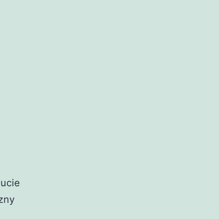
nucie
zny