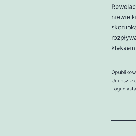
Rewelacy
niewielk
skorupką
rozpływa
kleksem 
Opubliko
Umieszczo
Tagi
ciast