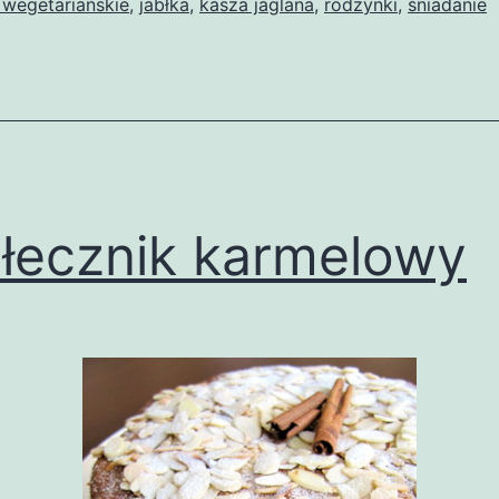
 wegetariańskie
,
jabłka
,
kasza jaglana
,
rodzynki
,
śniadanie
łecznik karmelowy