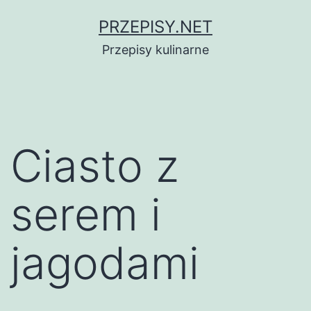
Przejdź
PRZEPISY.NET
do
Przepisy kulinarne
treści
Ciasto z
serem i
jagodami