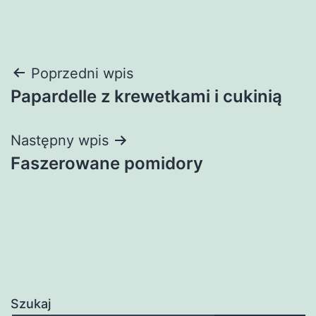
Nawigacja
Poprzedni wpis
Papardelle z krewetkami i cukinią
wpisu
Następny wpis
Faszerowane pomidory
Szukaj