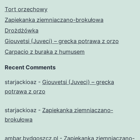
Tort orzechowy
Zapiekanka ziemniaczano-brokułowa
Drożdżówka
Giouvetsi (Juveci) – grecka potrawa z orzo
Carpacio z buraka z humusem
Recent Comments
starjackioaz
-
Giouvetsi (Juveci) – grecka
potrawa z orzo
starjackioaz
-
Zapiekanka ziemniaczano-
brokułowa
ambar.bydgoszcz.pl
-
Zapiekanka ziemniaczano-