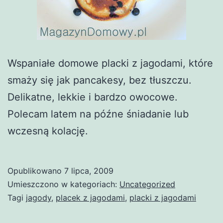
Wspaniałe domowe placki z jagodami, które
smaży się jak pancakesy, bez tłuszczu.
Delikatne, lekkie i bardzo owocowe.
Polecam latem na późne śniadanie lub
wczesną kolację.
Opublikowano
7 lipca, 2009
Umieszczono w kategoriach:
Uncategorized
Tagi
jagody
,
placek z jagodami
,
placki z jagodami