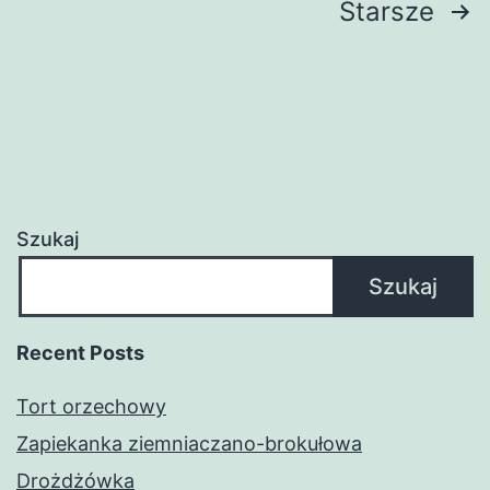
Nawigacja
Starsze
po
wpisach
Szukaj
Szukaj
Recent Posts
Tort orzechowy
Zapiekanka ziemniaczano-brokułowa
Drożdżówka