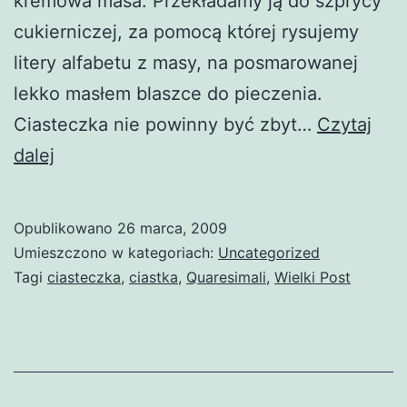
kremowa masa. Przekładamy ją do szprycy
cukierniczej, za pomocą której rysujemy
litery alfabetu z masy, na posmarowanej
lekko masłem blaszce do pieczenia.
Ciasteczka nie powinny być zbyt…
Czytaj
Quaresimali
dalej
–
postne
Opublikowano
26 marca, 2009
ciasteczka
Umieszczono w kategoriach:
Uncategorized
Tagi
ciasteczka
,
ciastka
,
Quaresimali
,
Wielki Post