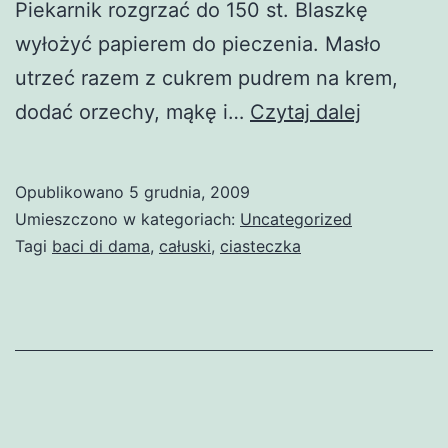
Piekarnik rozgrzać do 150 st. Blaszkę
wyłożyć papierem do pieczenia. Masło
utrzeć razem z cukrem pudrem na krem,
Baci
dodać orzechy, mąkę i…
Czytaj dalej
di
dama
Opublikowano
5 grudnia, 2009
(Całuski)
Umieszczono w kategoriach:
Uncategorized
Tagi
baci di dama
,
całuski
,
ciasteczka