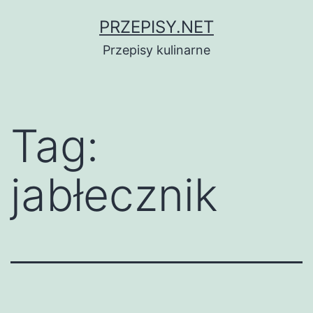
Przejdź
PRZEPISY.NET
do
Przepisy kulinarne
treści
Tag:
jabłecznik