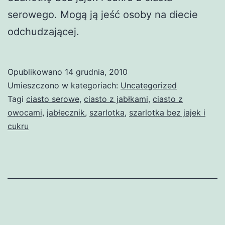
serowego. Mogą ją jeść osoby na diecie
odchudzającej.
Opublikowano
14 grudnia, 2010
Umieszczono w kategoriach:
Uncategorized
Tagi
ciasto serowe
,
ciasto z jabłkami
,
ciasto z
owocami
,
jabłecznik
,
szarlotka
,
szarlotka bez jajek i
cukru