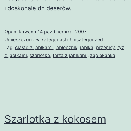
i doskonałe do deserów.
Opublikowano
14 października, 2007
Umieszczono w kategoriach:
Uncategorized
Tagi
ciasto z jabłkami
,
jabłecznik
,
jabłka
,
przepisy
,
ryż
z jabłkami
,
szarlotka
,
tarta z jabłkami
,
zapiekanka
Szarlotka z kokosem