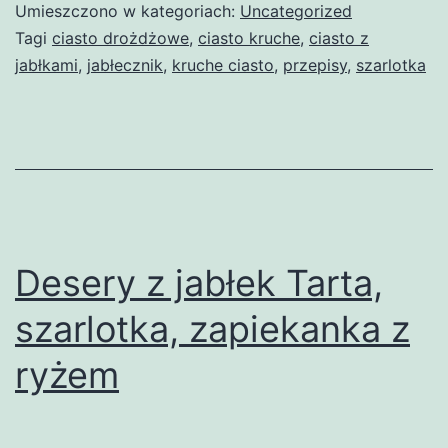
Umieszczono w kategoriach:
Uncategorized
Tagi
ciasto drożdżowe
,
ciasto kruche
,
ciasto z
jabłkami
,
jabłecznik
,
kruche ciasto
,
przepisy
,
szarlotka
Desery z jabłek Tarta,
szarlotka, zapiekanka z
ryżem