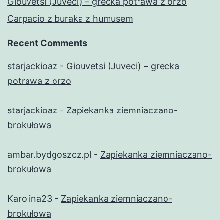
Giouvetsi (Juveci) – grecka potrawa z orzo
Carpacio z buraka z humusem
Recent Comments
starjackioaz
-
Giouvetsi (Juveci) – grecka
potrawa z orzo
starjackioaz
-
Zapiekanka ziemniaczano-
brokułowa
ambar.bydgoszcz.pl
-
Zapiekanka ziemniaczano-
brokułowa
Karolina23
-
Zapiekanka ziemniaczano-
brokułowa