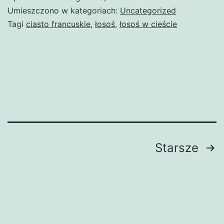
Umieszczono w kategoriach:
Uncategorized
Tagi
ciasto francuskie
,
łosoś
,
łosoś w cieście
Nawigacja
Starsze
po
wpisach