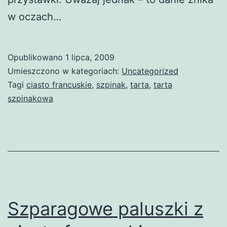
w oczach…
Opublikowano
1 lipca, 2009
Umieszczono w kategoriach:
Uncategorized
Tagi
ciasto francuskie
,
szpinak
,
tarta
,
tarta
szpinakowa
Szparagowe paluszki z