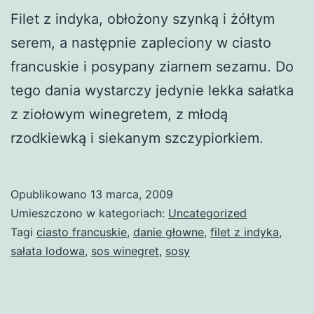
Filet z indyka, obłożony szynką i żółtym
serem, a następnie zapleciony w ciasto
francuskie i posypany ziarnem sezamu. Do
tego dania wystarczy jedynie lekka sałatka
z ziołowym winegretem, z młodą
rzodkiewką i siekanym szczypiorkiem.
Opublikowano
13 marca, 2009
Umieszczono w kategoriach:
Uncategorized
Tagi
ciasto francuskie
,
danie głowne
,
filet z indyka
,
sałata lodowa
,
sos winegret
,
sosy