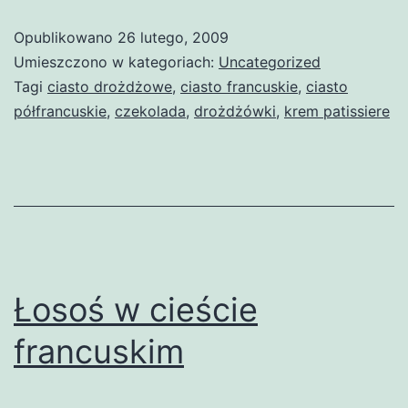
Opublikowano
26 lutego, 2009
Umieszczono w kategoriach:
Uncategorized
Tagi
ciasto drożdżowe
,
ciasto francuskie
,
ciasto
półfrancuskie
,
czekolada
,
drożdżówki
,
krem patissiere
Łosoś w cieście
francuskim