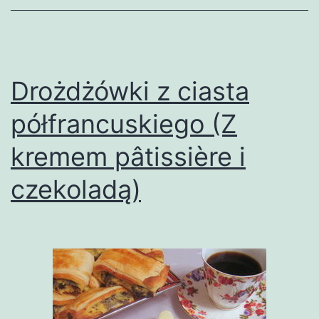
Drożdżówki z ciasta
półfrancuskiego (Z
kremem pâtissière i
czekoladą)