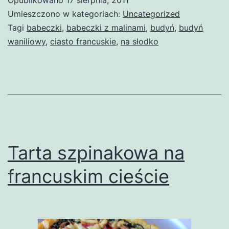
Umieszczono w kategoriach:
Uncategorized
Tagi
babeczki
,
babeczki z malinami
,
budyń
,
budyń
waniliowy
,
ciasto francuskie
,
na słodko
Tarta szpinakowa na
francuskim cieście