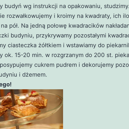
 budyń wg instrukcji na opakowaniu, studzimy.
ie rozwałkowujemy i kroimy na kwadraty, ich il
y na pół. Na jedną połowę kwadracików nakłada
czki budyniu, przykrywamy pozostałymi kwadra
y ciasteczka żółtkiem i wstawiamy do piekarni
 ok. 15-20 min. w rozgrzanym do 200 st. pieka
posypujemy cukrem pudrem i dekorujemy pozo
budyniu i dżemem.
ego!