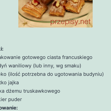
i:
akowanie gotowego ciasta francuskiego
yń waniliowy (lub inny, wg smaku)
ko (ilość potrzebna do ugotowania budyniu)
tko jajka
żka dżemu truskawkowego
ier puder
owanie: