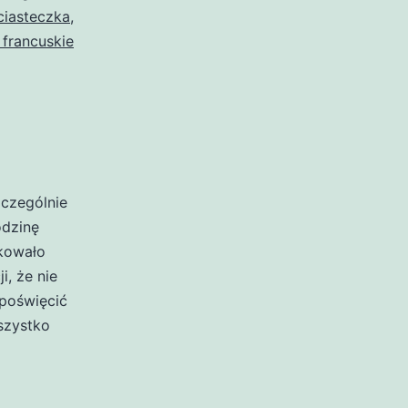
ciasteczka
,
 francuskie
zczególnie
odzinę
akowało
i, że nie
poświęcić
szystko