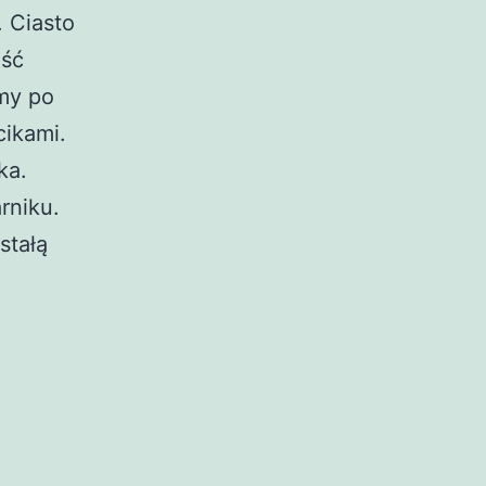
 Ciasto
ość
my po
cikami.
ka.
rniku.
stałą