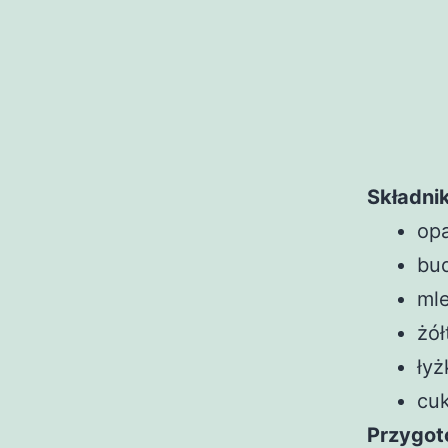
Składnik
op
bud
mle
żół
ły
cuk
Przygot