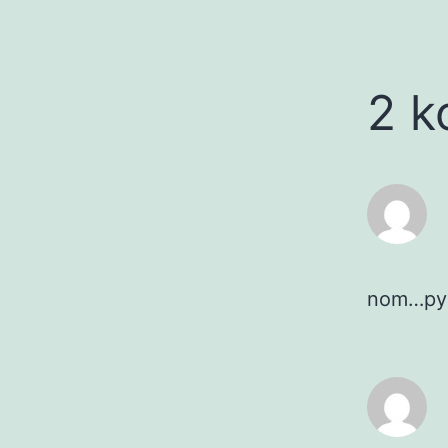
2 k
nom…py