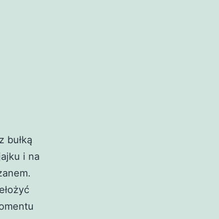
z bułką
ajku i na
ezanem.
zełożyć
momentu