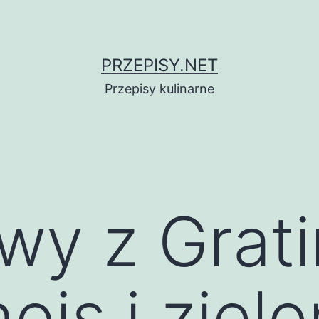
PRZEPISY.NET
Przepisy kulinarne
y z Grati
ois i ziel