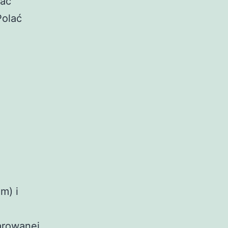
zać
Polać
m) i
arowanej