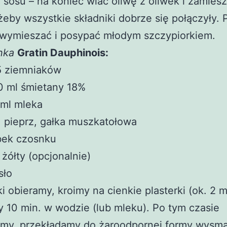
i sosu – na koniec wlać oliwę z oliwek i zamies
eby wszystkie składniki dobrze się połączyły. 
 wymieszać i posypać młodym szczypiorkiem.
nka
Gratin Dauphinois:
5 ziemniaków
0 ml śmietany 18%
 ml mleka
, pieprz, gałka muszkatołowa
bek czosnku
 żółty (opcjonalnie)
sło
i obieramy, kroimy na cienkie plasterki (ok. 2 m
 10 min. w wodzie (lub mleku). Po tym czasie
my, przekładamy do żaroodpornej formy wysm