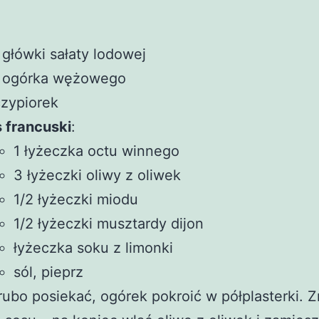
 główki sałaty lodowej
2 ogórka wężowego
zypiorek
 francuski
:
1 łyżeczka octu winnego
3 łyżeczki oliwy z oliwek
1/2 łyżeczki miodu
1/2 łyżeczki musztardy dijon
łyżeczka soku z limonki
sól, pieprz
rubo posiekać, ogórek pokroić w półplasterki. 