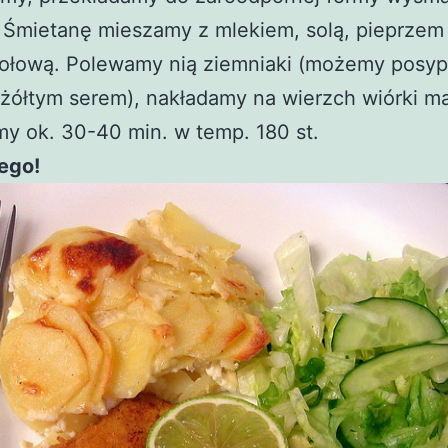
Śmietanę mieszamy z mlekiem, solą, pieprzem 
ołową. Polewamy nią ziemniaki (możemy posyp
żółtym serem), nakładamy na wierzch wiórki ma
y ok. 30-40 min. w temp. 180 st.
ego!