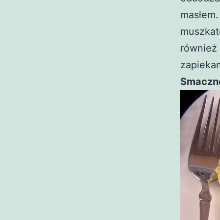
masłem. 
muszkat
również 
zapiekam
Smaczn