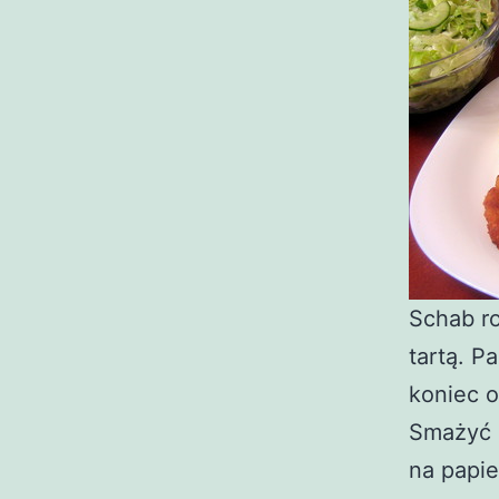
Schab ro
tartą. P
koniec o
Smażyć n
na papi