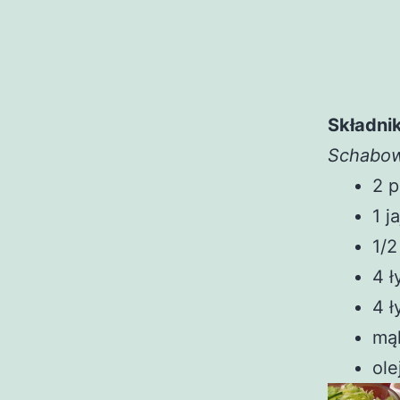
Składnik
Schabo
2 p
1 j
1/2
4 ł
4 ł
mą
ole