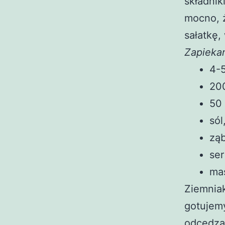
składnik
mocno, ż
sałatkę,
Zapieka
4-
20
50
sól
zą
ser
ma
Ziemniak
gotujemy
odcedza