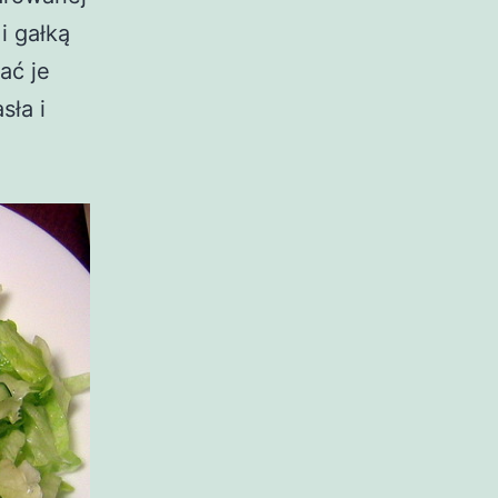
i gałką
ać je
sła i