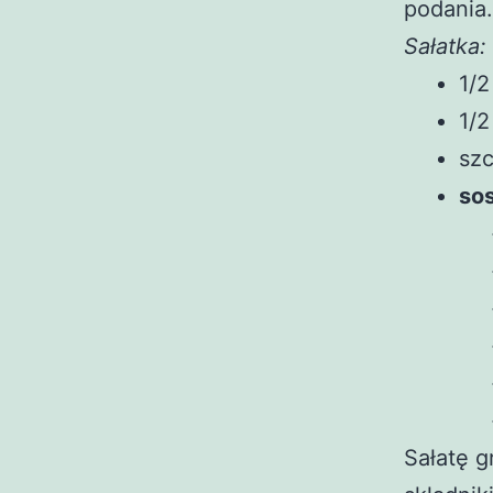
podania.
Sałatka:
1/2
1/
szc
sos
Sałatę g