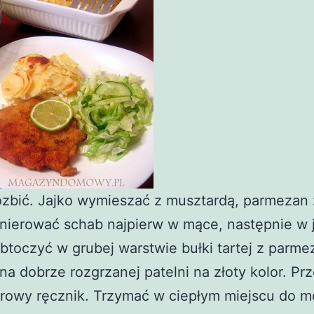
zbić. Jajko wymieszać z musztardą, parmezan 
anierować schab najpierw w mące, następnie w j
btoczyć w grubej warstwie bułki tartej z parm
a dobrze rozgrzanej patelni na złoty kolor. Pr
erowy ręcznik. Trzymać w ciepłym miejscu do 