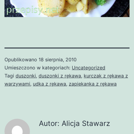
Opublikowano
18 sierpnia, 2010
Umieszczono w kategoriach:
Uncategorized
Tagi
duszonki
,
duszonki z rękawa
,
kurczak z rękawa z
warzywami
,
udka z rękawa
,
zapiekanka z rękawa
Autor: Alicja Stawarz