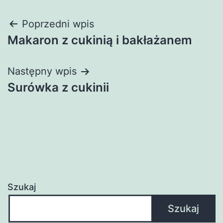
Nawigacja
Poprzedni wpis
Makaron z cukinią i bakłażanem
wpisu
Następny wpis
Surówka z cukinii
Szukaj
Szukaj