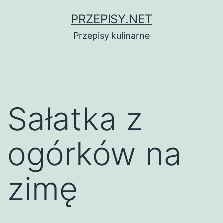
Przejdź
PRZEPISY.NET
do
Przepisy kulinarne
treści
Sałatka z
ogórków na
zimę