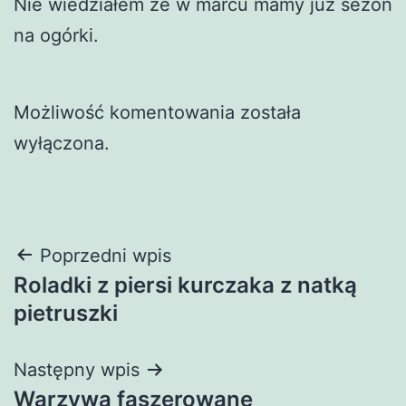
Nie wiedziałem że w marcu mamy już sezon
na ogórki.
Możliwość komentowania została
wyłączona.
Nawigacja
Poprzedni wpis
Roladki z piersi kurczaka z natką
wpisu
pietruszki
Następny wpis
Warzywa faszerowane