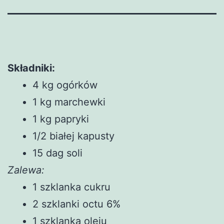
Składniki:
4 kg ogórków
1 kg marchewki
1 kg papryki
1/2 białej kapusty
15 dag soli
Zalewa:
1 szklanka cukru
2 szklanki octu 6%
1 szklanka oleju