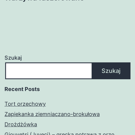
Szukaj
Szukaj
Recent Posts
Tort orzechowy
Zapiekanka ziemniaczano-brokułowa
Drożdżówka
Giouvetsi (Juveci) – grecka potrawa z orzo