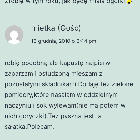
Zrobię w tym roku, jak będę miała ogórki
mietka (Gość)
13 grudnia, 2010 o 3:44 pm
robię podobną ale kapustę najpierw
zaparzam i ostudzoną mieszam z
pozostałymi składnikami.Dodaję też zielone
pomidory,które nasalam w oddzielnym
naczyniu i sok wylewam(nie ma potem w
nich goryczki).Też pyszna jest ta
sałatka.Polecam.