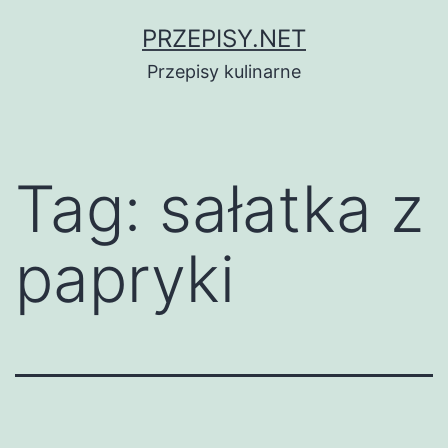
Przejdź
PRZEPISY.NET
do
Przepisy kulinarne
treści
Tag:
sałatka z
papryki