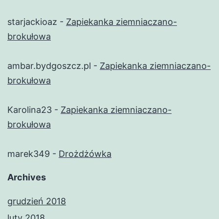
starjackioaz
-
Zapiekanka ziemniaczano-
brokułowa
ambar.bydgoszcz.pl
-
Zapiekanka ziemniaczano-
brokułowa
Karolina23
-
Zapiekanka ziemniaczano-
brokułowa
marek349
-
Drożdżówka
Archives
grudzień 2018
luty 2018