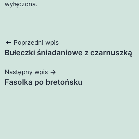
wyłączona.
Nawigacja
Poprzedni wpis
Bułeczki śniadaniowe z czarnuszką
wpisu
Następny wpis
Fasolka po bretońsku