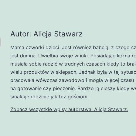
Autor: Alicja Stawarz
Mama czwórki dzieci. Jest również babcią, z czego s
jest dumna. Uwielbia swoje wnuki. Posiadając liczna r
musiała sobie radzić w trudnych czasach kiedy to br
wielu produktów w sklepach. Jednak była w tej sytuacj
pracowała wówczas zawodowo i mogła więcej czasu 
na gotowanie czy pieczenie. Bardzo ją cieszy kiedy w
smakuje rodzinie jak też gościom.
Zobacz wszystkie wpisy autorstwa: Alicja Stawarz.