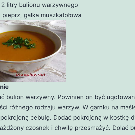
 2 litry bulionu warzywnego
, pieprz, gałka muszkatołowa
nie
ć bulion warzywny. Powinien on być ugotowan
ości różnego rodzaju warzyw. W garnku na maśl
 pokrojoną cebulę. Dodać pokrojoną w kostkę d
ażdżony czosnek i chwilę przesmażyć. Dolać b