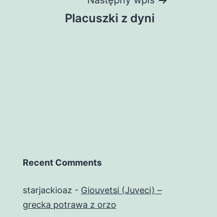
Następny wpis
Placuszki z dyni
Recent Comments
starjackioaz
-
Giouvetsi (Juveci) –
grecka potrawa z orzo