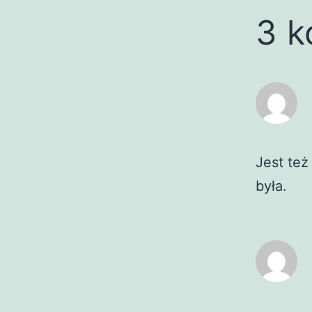
3 k
Jest też
była.