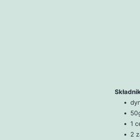
Składnik
dyn
50
1 c
2 z