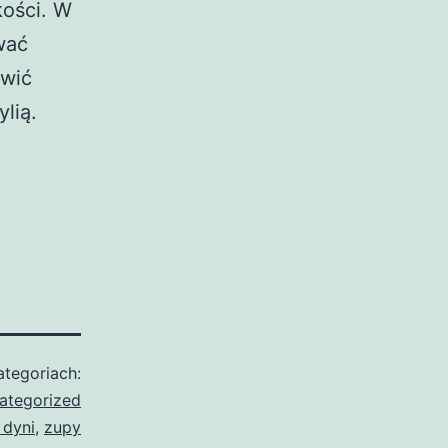
kości. W
wać
awić
lią.
tegoriach:
ategorized
 dyni
,
zupy