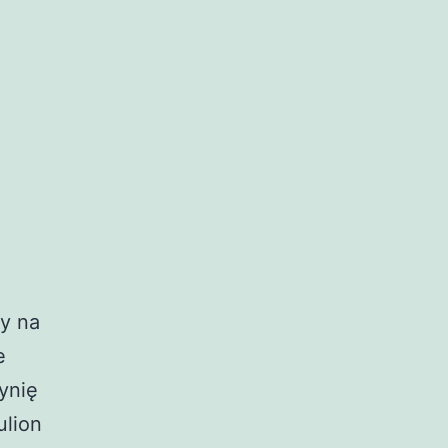
y na
e
ynię
ulion