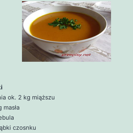
i
ia ok. 2 kg miąższu
g masła
ebula
ąbki czosnku