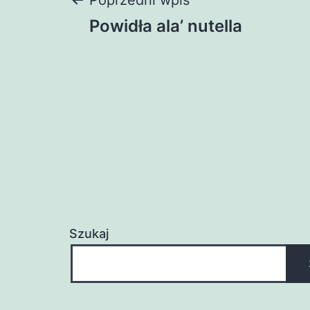
Nawigacja
Poprzedni wpis
Powidła ala’ nutella
wpisu
Szukaj