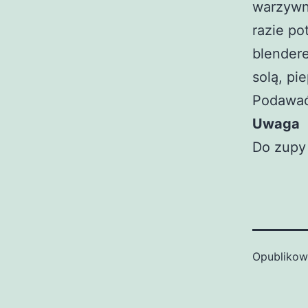
warzywny
razie p
blendere
solą, pi
Podawać
Uwaga
Do zupy
Opubliko