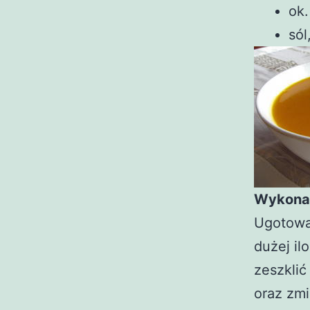
ok.
sól
Wykona
Ugotowa
dużej il
zeszklić
oraz zmi