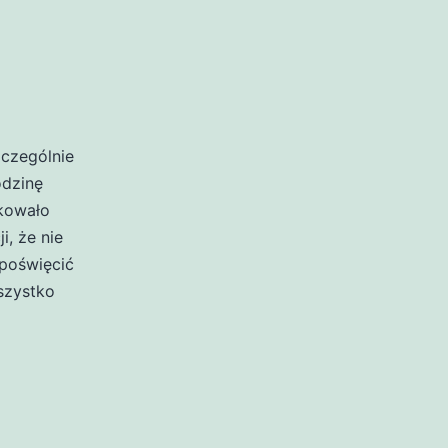
zczególnie
odzinę
akowało
i, że nie
poświęcić
szystko