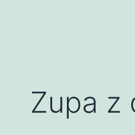
Przejdź
do
treści
Zupa z 