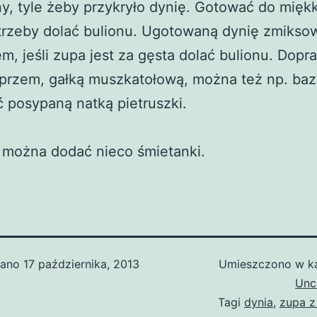
, tyle żeby przykryło dynię. Gotować do mięk
otrzeby dolać bulionu. Ugotowaną dynię zmikso
m, jeśli zupa jest za gęsta dolać bulionu. Dopr
eprzem, gałką muszkatołową, można też np. bazy
 posypaną natką pietruszki.
 można dodać nieco śmietanki.
wano
17 października, 2013
Umieszczono w ka
Unc
Tagi
dynia
,
zupa z