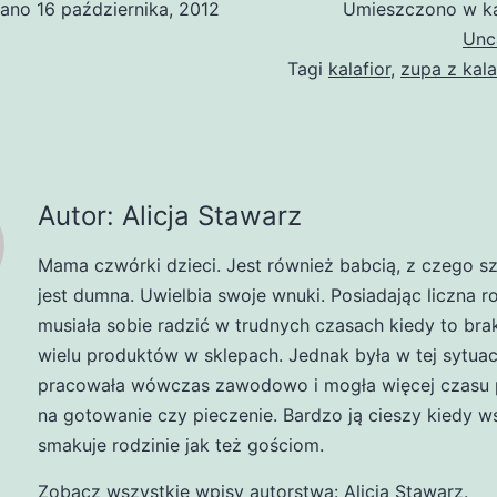
wano
16 października, 2012
Umieszczono w ka
Unc
Tagi
kalafior
,
zupa z kala
Autor: Alicja Stawarz
Mama czwórki dzieci. Jest również babcią, z czego s
jest dumna. Uwielbia swoje wnuki. Posiadając liczna r
musiała sobie radzić w trudnych czasach kiedy to br
wielu produktów w sklepach. Jednak była w tej sytuacj
pracowała wówczas zawodowo i mogła więcej czasu 
na gotowanie czy pieczenie. Bardzo ją cieszy kiedy w
smakuje rodzinie jak też gościom.
Zobacz wszystkie wpisy autorstwa: Alicja Stawarz.