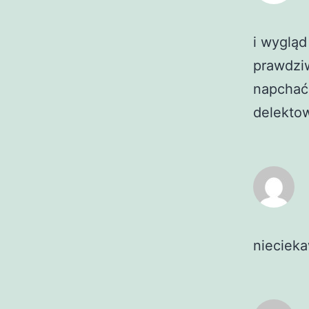
i wygląd
prawdziw
napchać 
delekto
nieciek