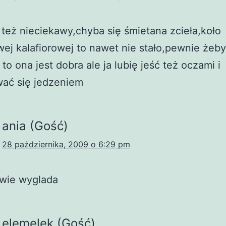
 też nieciekawy,chyba się śmietana zcieła,koło
ej kalafiorowej to nawet nie stało,pewnie żeb
to ona jest dobra ale ja lubię jeść też oczami i
wać się jedzeniem
ania (Gość)
28 października, 2009 o 6:29 pm
awie wyglada
elemelek (Gość)