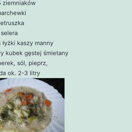
5 ziemniaków
marchewki
ietruszka
 selera
 łyżki kaszy manny
y kubek gęstej śmietany
erek, sól, pieprz,
a ok. 2-3 litry