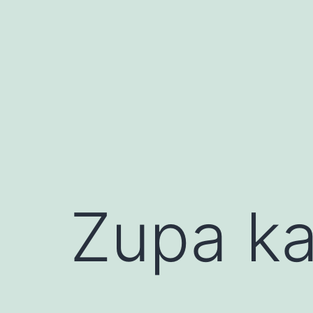
Przejdź
do
treści
Zupa ka