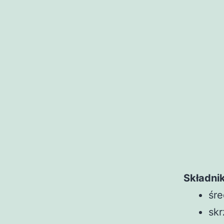
Składnik
śre
skr