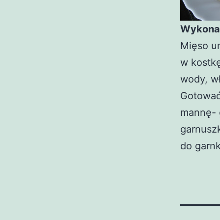
Wykona
Mięso u
w kostkę
wody, wł
Gotować 
mannę- 
garnuszk
do garnk