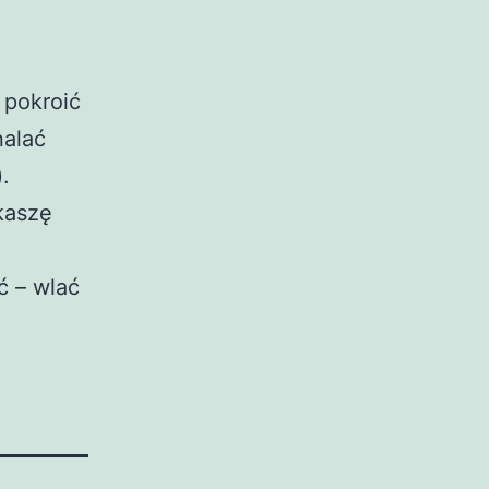
 pokroić
nalać
.
kaszę
ć – wlać