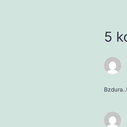
5 k
Bzdura..