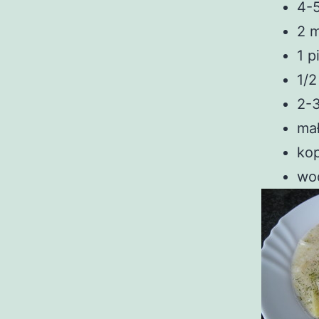
4-
2 
1 p
1/2
2-3
mał
kop
wod