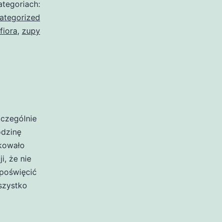
tegoriach:
ategorized
fiora
,
zupy
zczególnie
odzinę
akowało
i, że nie
poświęcić
szystko