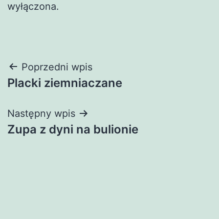
wyłączona.
Nawigacja
Poprzedni wpis
Placki ziemniaczane
wpisu
Następny wpis
Zupa z dyni na bulionie