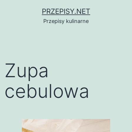
Przejdź
PRZEPISY.NET
do
Przepisy kulinarne
treści
Zupa
cebulowa