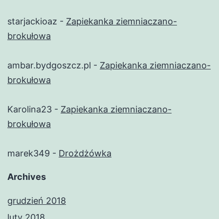
starjackioaz
-
Zapiekanka ziemniaczano-
brokułowa
ambar.bydgoszcz.pl
-
Zapiekanka ziemniaczano-
brokułowa
Karolina23
-
Zapiekanka ziemniaczano-
brokułowa
marek349
-
Drożdżówka
Archives
grudzień 2018
luty 2018