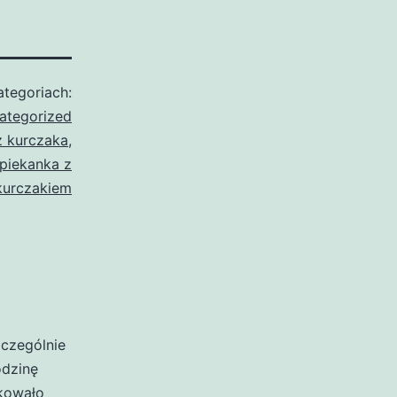
tegoriach:
ategorized
z kurczaka
,
piekanka z
kurczakiem
zczególnie
odzinę
akowało