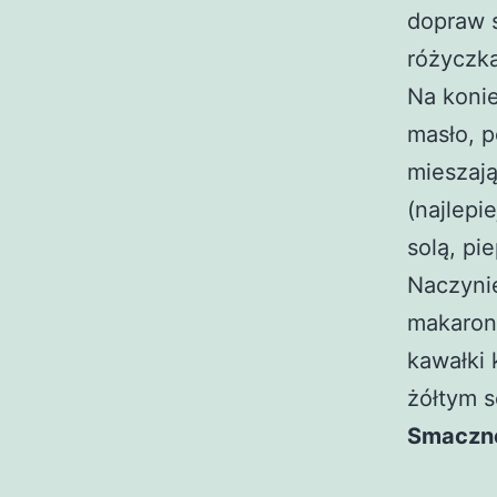
dopraw s
różyczka
Na koni
masło, p
mieszają
(najlepi
solą, pi
Naczyni
makaron
kawałki
żółtym s
Smaczn