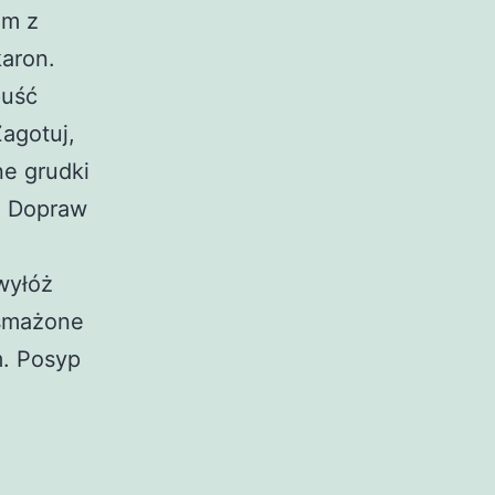
em z
karon.
puść
agotuj,
ne grudki
). Dopraw
wyłóż
dsmażone
m. Posyp