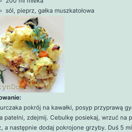
200 ml mleka
sól, pieprz, gałka muszkatołowa
owanie:
kurczaka pokrój na kawałki, posyp przyprawą gyr
 patelni, zdejmij. Cebulkę posiekaj, wrzuć na p
 a następnie dodaj pokrojone grzyby. Duś 5 mi