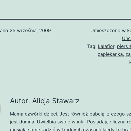
wano
25 września, 2009
Umieszczono w ka
Unc
Tagi
kalafior
,
pierś 
zapiekanka
,
za
Autor: Alicja Stawarz
Mama czwórki dzieci. Jest również babcią, z czego s
jest dumna. Uwielbia swoje wnuki. Posiadając liczna r
musiała sobie radzić w trudnych czasach kiedy to br