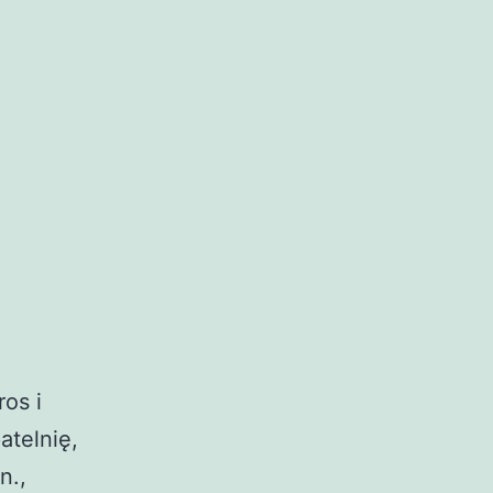
os i
atelnię,
n.,