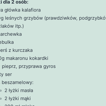
i dla 2 osób:
a główka kalafiora
0g leśnych grzybów (prawdziwków, podgrzybkó
laków itp.)
marchewka
ebulka
ierś z kurczaka
0g makaronu kokardki
, pieprz, przyprawa gyros
ty ser
s beszamelowy:
2 łyżki masła
2 łyżki mąki