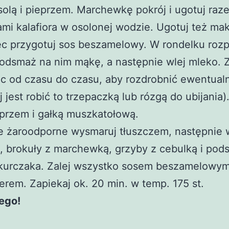
olą i pieprzem. Marchewkę pokrój i ugotuj raz
mi kalafiora w osolonej wodzie. Ugotuj też ma
ec przygotuj sos beszamelowy. W rondelku roz
odsmaż na nim mąkę, a następnie wlej mleko. Z
c od czasu do czasu, aby rozdrobnić ewentual
ej jest robić to trzepaczką lub rózgą do ubijania
eprzem i gałką muszkatołową.
e żaroodporne wysmaruj tłuszczem, następnie 
, brokuły z marchewką, grzyby z cebulką i po
 kurczaka. Zalej wszystko sosem beszamelowy
erem. Zapiekaj ok. 20 min. w temp. 175 st.
ego!