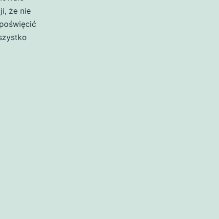
i, że nie
poświęcić
szystko