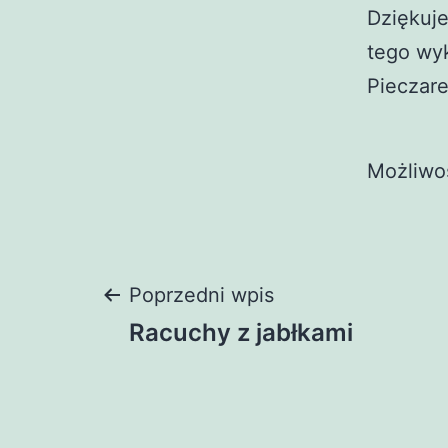
Dziękuj
tego wy
Pieczare
Możliwo
Nawigacja
Poprzedni wpis
Racuchy z jabłkami
wpisu