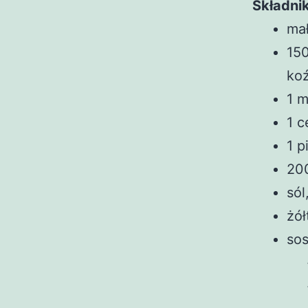
Składnik
mał
15
koź
1 
1 c
1 p
20
sól
żół
so