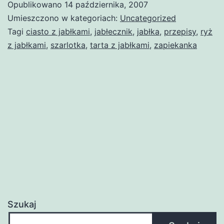
Opublikowano
14 października, 2007
Umieszczono w kategoriach:
Uncategorized
Tagi
ciasto z jabłkami
,
jabłecznik
,
jabłka
,
przepisy
,
ryż
z jabłkami
,
szarlotka
,
tarta z jabłkami
,
zapiekanka
Szukaj