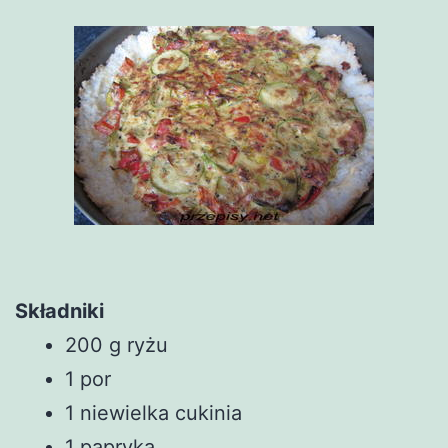
Składniki
200 g ryżu
1 por
1 niewielka cukinia
1 papryka