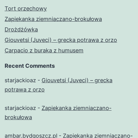
Tort orzechowy
Zapiekanka ziemniaczano-brokułowa
Drożdżówka
Giouvetsi (Juveci) – grecka potrawa z orzo
Carpacio z buraka z humusem
Recent Comments
starjackioaz
-
Giouvetsi (Juveci) – grecka
potrawa z orzo
starjackioaz
-
Zapiekanka ziemniaczano-
brokułowa
ambar.bydgoszcz.pl
-
Zapiekanka ziemniaczano-