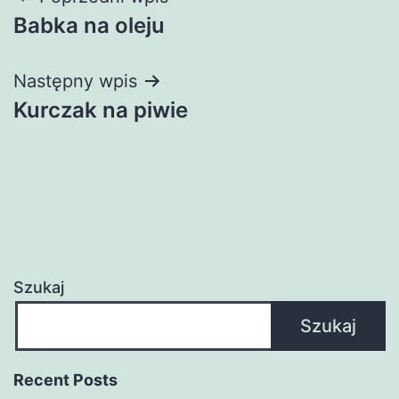
Nawigacja
Babka na oleju
wpisu
Następny wpis
Kurczak na piwie
Szukaj
Szukaj
Recent Posts