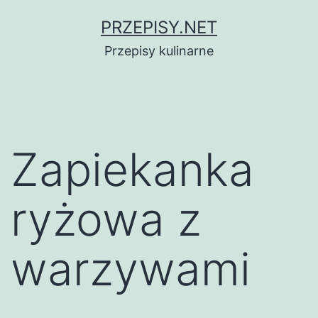
Przejdź
PRZEPISY.NET
do
Przepisy kulinarne
treści
Zapiekanka
ryżowa z
warzywami