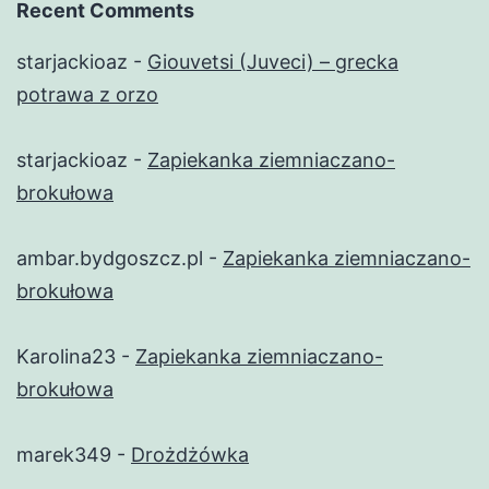
Recent Comments
starjackioaz
-
Giouvetsi (Juveci) – grecka
potrawa z orzo
starjackioaz
-
Zapiekanka ziemniaczano-
brokułowa
ambar.bydgoszcz.pl
-
Zapiekanka ziemniaczano-
brokułowa
Karolina23
-
Zapiekanka ziemniaczano-
brokułowa
marek349
-
Drożdżówka