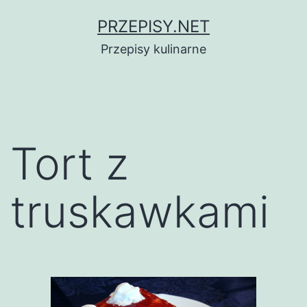
Przejdź
PRZEPISY.NET
do
Przepisy kulinarne
treści
Tort z
truskawkami