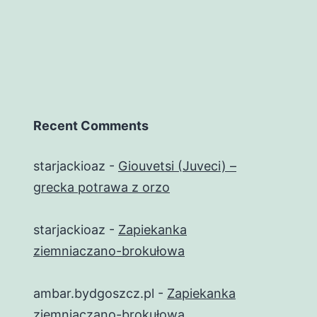
Recent Comments
starjackioaz
-
Giouvetsi (Juveci) –
grecka potrawa z orzo
starjackioaz
-
Zapiekanka
ziemniaczano-brokułowa
ambar.bydgoszcz.pl
-
Zapiekanka
ziemniaczano-brokułowa