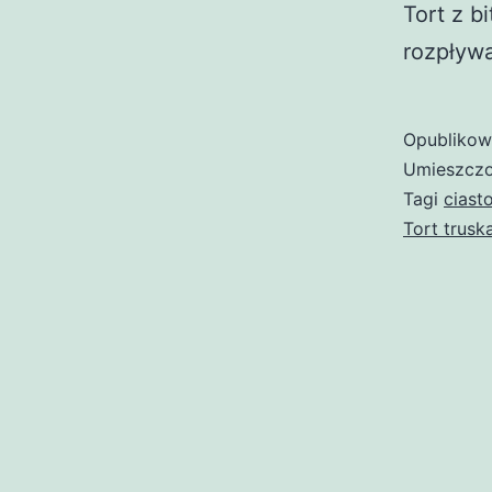
Tort z b
rozpływa
Opubliko
Umieszczo
Tagi
ciast
Tort trus