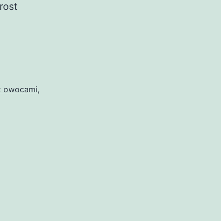
rost
 z owocami
,