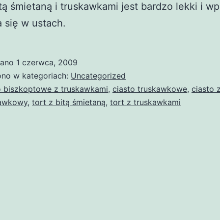
itą śmietaną i truskawkami jest bardzo lekki i wp
 się w ustach.
wano
1 czerwca, 2009
no w kategoriach:
Uncategorized
o biszkoptowe z truskawkami
,
ciasto truskawkowe
,
ciasto
kawkowy
,
tort z bitą śmietaną
,
tort z truskawkami