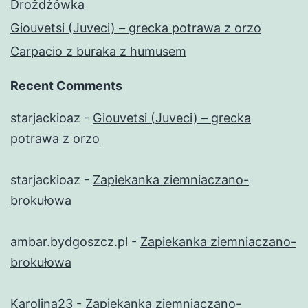
Drożdżówka
Giouvetsi (Juveci) – grecka potrawa z orzo
Carpacio z buraka z humusem
Recent Comments
starjackioaz
-
Giouvetsi (Juveci) – grecka
potrawa z orzo
starjackioaz
-
Zapiekanka ziemniaczano-
brokułowa
ambar.bydgoszcz.pl
-
Zapiekanka ziemniaczano-
brokułowa
Karolina23
-
Zapiekanka ziemniaczano-