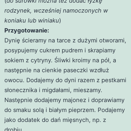
(
do surówki można też dodać łyżkę
rodzynek, wcześniej namoczonych w
koniaku lub winiaku
)
Przygotowanie:
Dynię ścieramy na tarce z dużymi otworami,
posypujemy cukrem pudrem i skrapiamy
sokiem z cytryny. Śliwki kroimy na pół, a
następnie na cienkie paseczki wzdłuż
owocu. Dodajemy do dyni razem z pestkami
słonecznika i migdałami, mieszamy.
Następnie dodajemy majonez i doprawiamy
do smaku solą i białym pieprzem. Podajemy
jako dodatek do dań mięsnych, np. z
drobiu.