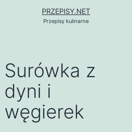
Przejdź
PRZEPISY.NET
do
Przepisy kulinarne
treści
Surówka z
dyni i
węgierek