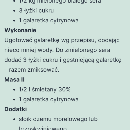
1/2 kg mielonego białego sera
3 łyżki cukru
1 galaretka cytrynowa
Wykonanie
Ugotować galaretkę wg przepisu, dodając
nieco mniej wody. Do zmielonego sera
dodać 3 łyżki cukru i gęstniejącą galaretkę
– razem zmiksować.
Masa II
1/2 l śmietany 30%
1 galaretka cytrynowa
Dodatki
słoik dżemu morelowego lub
brzoskwiniowego