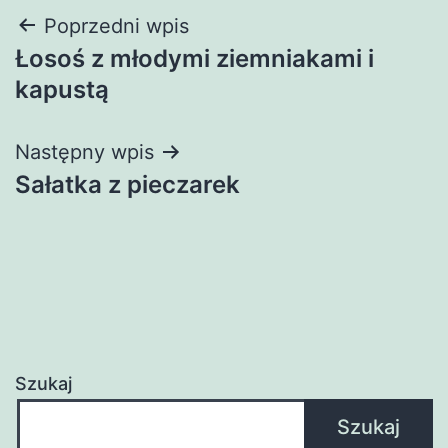
Nawigacja
Poprzedni wpis
Łosoś z młodymi ziemniakami i
wpisu
kapustą
Następny wpis
Sałatka z pieczarek
Szukaj
Szukaj