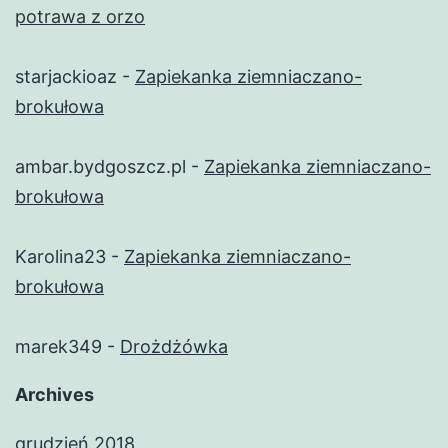
potrawa z orzo
starjackioaz
-
Zapiekanka ziemniaczano-
brokułowa
ambar.bydgoszcz.pl
-
Zapiekanka ziemniaczano-
brokułowa
Karolina23
-
Zapiekanka ziemniaczano-
brokułowa
marek349
-
Drożdżówka
Archives
grudzień 2018