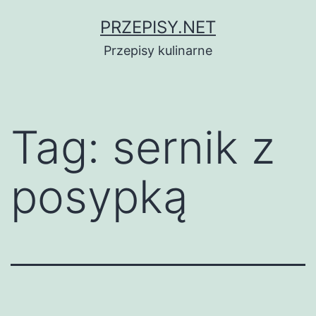
Przejdź
PRZEPISY.NET
do
Przepisy kulinarne
treści
Tag:
sernik z
posypką