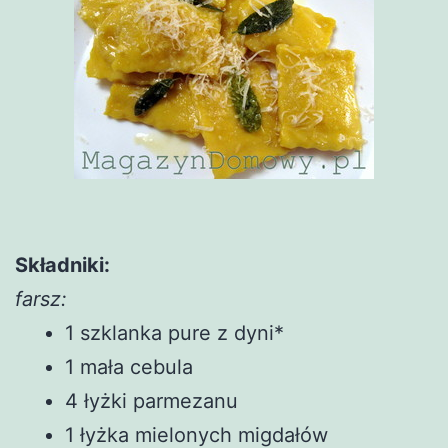
Składniki:
farsz:
1 szklanka pure z dyni*
1 mała cebula
4 łyżki parmezanu
1 łyżka mielonych migdałów