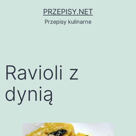
Przejdź
PRZEPISY.NET
do
Przepisy kulinarne
treści
Ravioli z
dynią