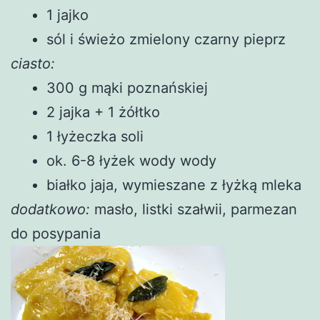
1 jajko
sól i świeżo zmielony czarny pieprz
ciasto:
300 g mąki poznańskiej
2 jajka + 1 żółtko
1 łyżeczka soli
ok. 6-8 łyżek wody wody
białko jaja, wymieszane z łyżką mleka
dodatkowo:
masło, listki szałwii, parmezan
do posypania