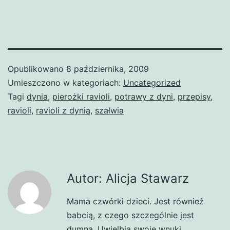
Opublikowano
8 października, 2009
Umieszczono w kategoriach:
Uncategorized
Tagi
dynia
,
pierożki ravioli
,
potrawy z dyni
,
przepisy
,
ravioli
,
ravioli z dynią
,
szałwia
Autor: Alicja Stawarz
Mama czwórki dzieci. Jest również
babcią, z czego szczególnie jest
dumna. Uwielbia swoje wnuki.