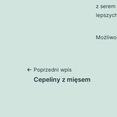
z serem
lepszych
Możliwo
Nawigacja
Poprzedni wpis
Cepeliny z mięsem
wpisu