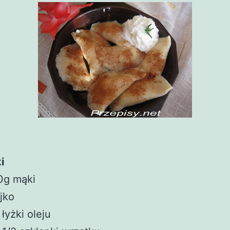
i
0g mąki
ajko
 łyżki oleju