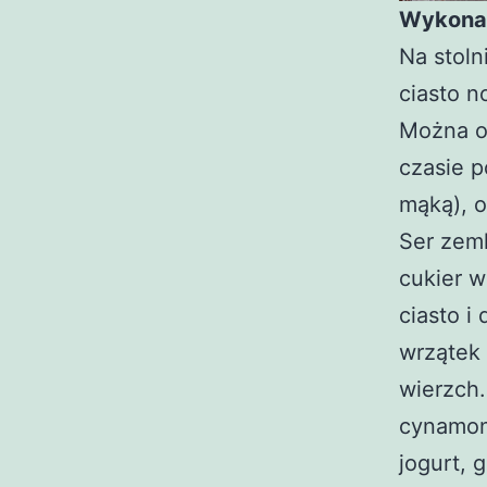
Wykona
Na stol
ciasto n
Można o
czasie p
mąką), o
Ser zeml
cukier w
ciasto i
wrzątek 
wierzch
cynamon
jogurt, 