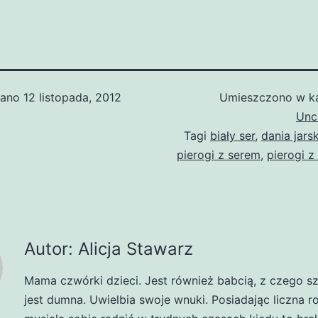
wano
12 listopada, 2012
Umieszczono w ka
Unc
Tagi
biały ser
,
dania jars
pierogi z serem
,
pierogi 
Autor: Alicja Stawarz
Mama czwórki dzieci. Jest również babcią, z czego s
jest dumna. Uwielbia swoje wnuki. Posiadając liczna r