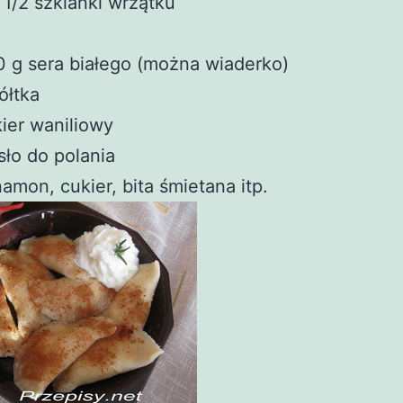
 1/2 szklanki wrzątku
 g sera białego (można wiaderko)
ółtka
ier waniliowy
ło do polania
amon, cukier, bita śmietana itp.