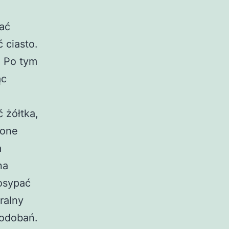
ać
 ciasto.
. Po tym
ąc
 żółtka,
jone
a
na
osypać
ralny
podobań.