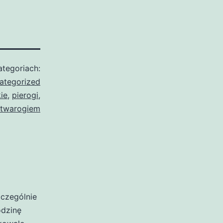
tegoriach:
ategorized
kie
,
pierogi
,
z twarogiem
zczególnie
odzinę