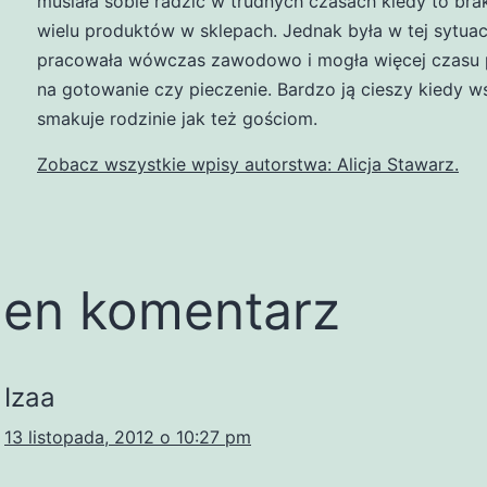
musiała sobie radzić w trudnych czasach kiedy to br
wielu produktów w sklepach. Jednak była w tej sytuacj
pracowała wówczas zawodowo i mogła więcej czasu 
na gotowanie czy pieczenie. Bardzo ją cieszy kiedy w
smakuje rodzinie jak też gościom.
Zobacz wszystkie wpisy autorstwa: Alicja Stawarz.
en komentarz
Izaa
13 listopada, 2012 o 10:27 pm