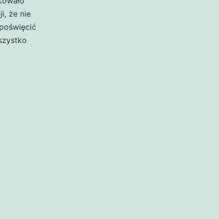
akowało
i, że nie
poświęcić
szystko