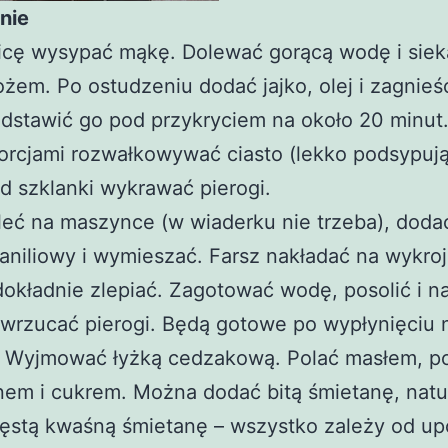
nie
nicę wysypać mąkę. Dolewać gorącą wodę i siek
ożem. Po ostudzeniu dodać jajko, olej i zagnieść
dstawić go pod przykryciem na około 20 minut
orcjami rozwałkowywać ciasto (lekko podsypuj
d szklanki wykrawać pierogi.
eć na maszynce (w wiaderku nie trzeba), dodać
aniliowy i wymieszać. Farsz nakładać na wykro
 dokładnie zlepiać. Zagotować wodę, posolić i n
wrzucać pierogi. Będą gotowe po wypłynięciu 
. Wyjmować łyżką cedzakową. Polać masłem, p
em i cukrem. Można dodać bitą śmietanę, natu
gęstą kwaśną śmietanę – wszystko zależy od u