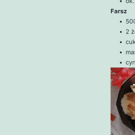
ok.
Farsz
500
2 ż
cuk
mas
cyn