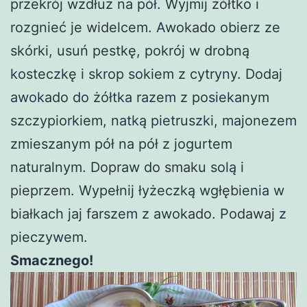
przekrój wzdłuż na pół. Wyjmij żółtko i
rozgnieć je widelcem. Awokado obierz ze
skórki, usuń pestkę, pokrój w drobną
kosteczkę i skrop sokiem z cytryny. Dodaj
awokado do żółtka razem z posiekanym
szczypiorkiem, natką pietruszki, majonezem
zmieszanym pół na pół z jogurtem
naturalnym. Dopraw do smaku solą i
pieprzem. Wypełnij łyżeczką wgłębienia w
białkach jaj farszem z awokado. Podawaj z
pieczywem.
Smacznego!