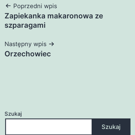
Nawigacja
Poprzedni wpis
Zapiekanka makaronowa ze
wpisu
szparagami
Następny wpis
Orzechowiec
Szukaj
Szukaj