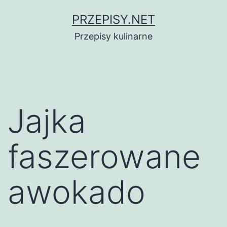
Przejdź
PRZEPISY.NET
do
Przepisy kulinarne
treści
Jajka
faszerowane
awokado