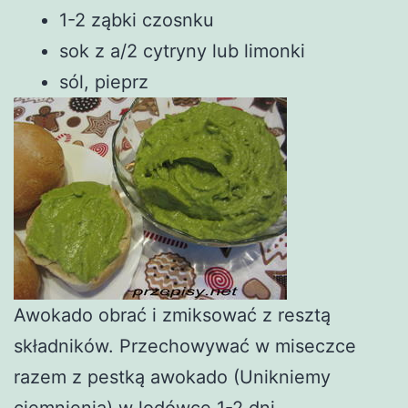
1-2 ząbki czosnku
sok z a/2 cytryny lub limonki
sól, pieprz
Awokado obrać i zmiksować z resztą
składników. Przechowywać w miseczce
razem z pestką awokado (Unikniemy
ciemnienia) w lodówce 1-2 dni.