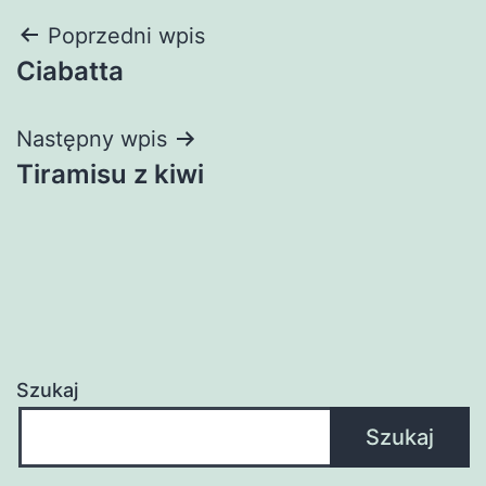
Nawigacja
Poprzedni wpis
Ciabatta
wpisu
Następny wpis
Tiramisu z kiwi
Szukaj
Szukaj