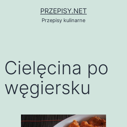
Przejdź
PRZEPISY.NET
do
Przepisy kulinarne
treści
Cielęcina po
węgiersku