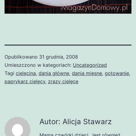
Opublikowano
31 grudnia, 2008
Umieszczono w kategoriach:
Uncategorized
Tagi
cielęcina
,
dania główne
,
dania mięsne
,
gotowanie
,
paprykarz cielęcy
,
zrazy cielęce
Autor: Alicja Stawarz
Mama czwórki dzieci. Jest również