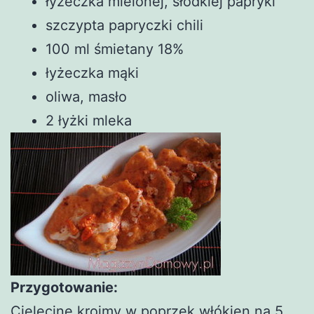
łyżeczka mielonej, słodkiej papryki
szczypta papryczki chili
100 ml śmietany 18%
łyżeczka mąki
oliwa, masło
2 łyżki mleka
Przygotowanie:
Cielęcinę kroimy w poprzek włókien na 5