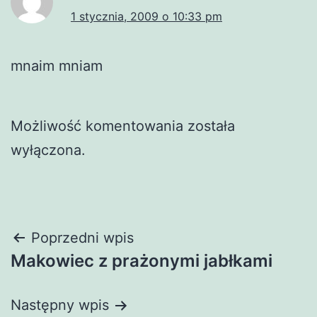
1 stycznia, 2009 o 10:33 pm
mnaim mniam
Możliwość komentowania została
wyłączona.
Nawigacja
Poprzedni wpis
Makowiec z prażonymi jabłkami
wpisu
Następny wpis