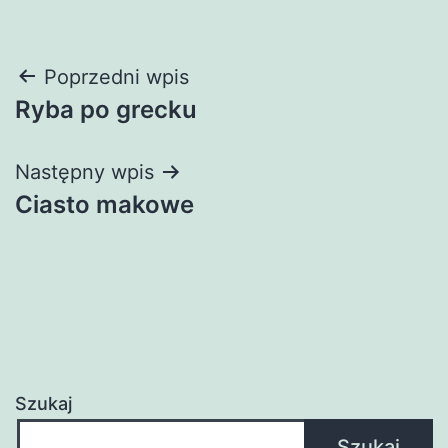
Nawigacja
Poprzedni wpis
Ryba po grecku
wpisu
Następny wpis
Ciasto makowe
Szukaj
Szukaj