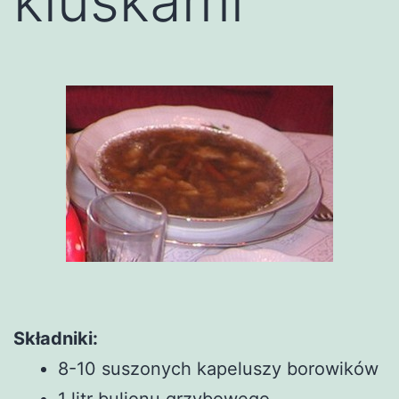
kluskami
Składniki:
8-10 suszonych kapeluszy borowików
1 litr bulionu grzybowego