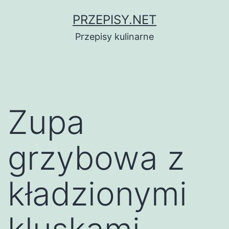
Przejdź
PRZEPISY.NET
do
Przepisy kulinarne
treści
Zupa
grzybowa z
kładzionymi