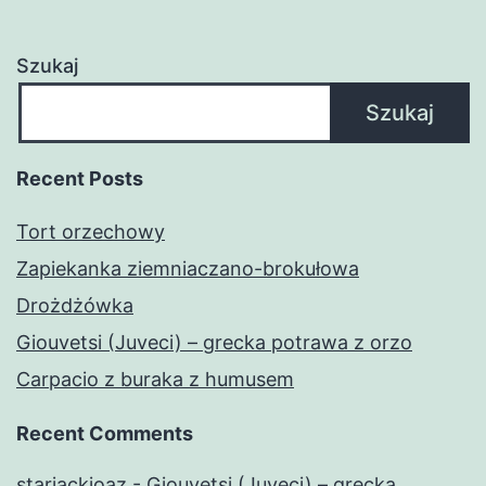
Szukaj
Szukaj
Recent Posts
Tort orzechowy
Zapiekanka ziemniaczano-brokułowa
Drożdżówka
Giouvetsi (Juveci) – grecka potrawa z orzo
Carpacio z buraka z humusem
Recent Comments
starjackioaz
-
Giouvetsi (Juveci) – grecka