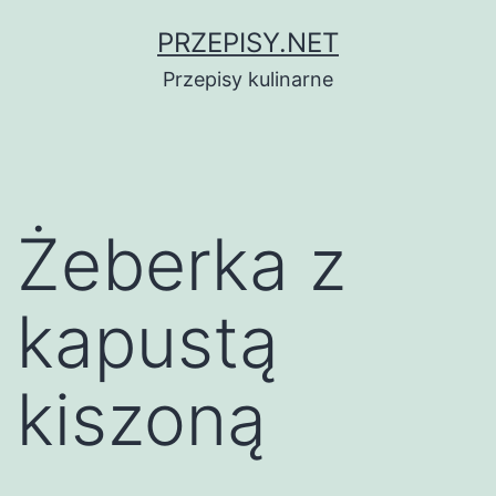
Przejdź
PRZEPISY.NET
do
Przepisy kulinarne
treści
Żeberka z
kapustą
kiszoną