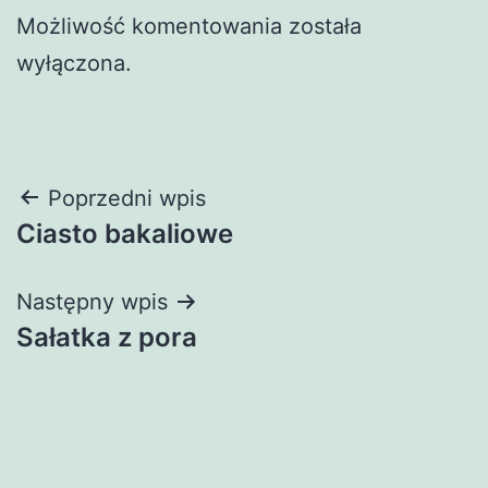
Możliwość komentowania została
wyłączona.
Nawigacja
Poprzedni wpis
Ciasto bakaliowe
wpisu
Następny wpis
Sałatka z pora