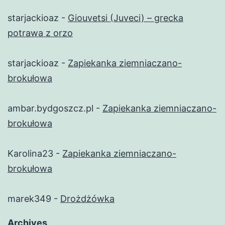
starjackioaz
-
Giouvetsi (Juveci) – grecka
potrawa z orzo
starjackioaz
-
Zapiekanka ziemniaczano-
brokułowa
ambar.bydgoszcz.pl
-
Zapiekanka ziemniaczano-
brokułowa
Karolina23
-
Zapiekanka ziemniaczano-
brokułowa
marek349
-
Drożdżówka
Archives