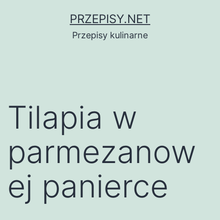
Przejdź
PRZEPISY.NET
do
Przepisy kulinarne
treści
Tilapia w
parmezanow
ej panierce