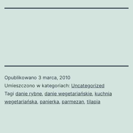
Opublikowano
3 marca, 2010
Umieszczono w kategoriach:
Uncategorized
Tagi
danie rybne
,
danie wegetariańskie
,
kuchnia
wegetariańska
,
panierka
,
parmezan
,
tilapia