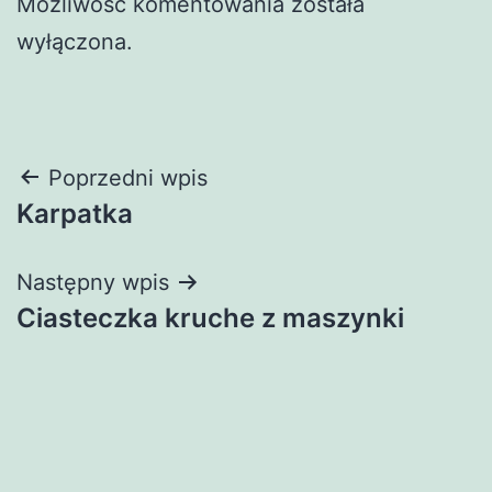
Możliwość komentowania została
wyłączona.
Nawigacja
Poprzedni wpis
Karpatka
wpisu
Następny wpis
Ciasteczka kruche z maszynki