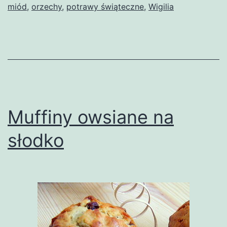
miód
,
orzechy
,
potrawy świąteczne
,
Wigilia
Muffiny owsiane na
słodko