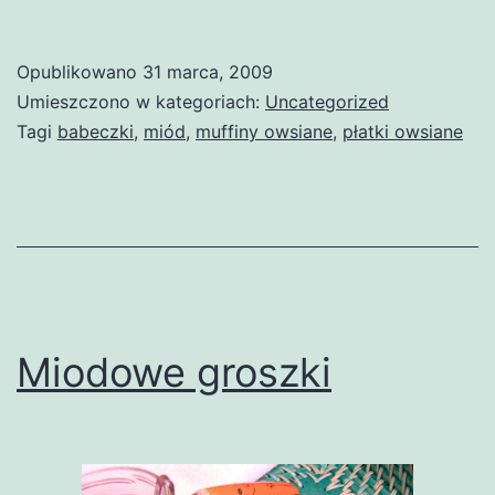
Opublikowano
31 marca, 2009
Umieszczono w kategoriach:
Uncategorized
Tagi
babeczki
,
miód
,
muffiny owsiane
,
płatki owsiane
Miodowe groszki