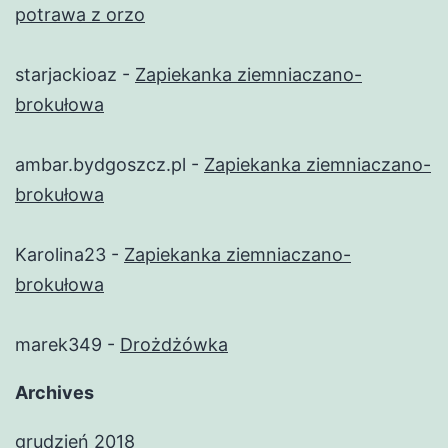
potrawa z orzo
starjackioaz
-
Zapiekanka ziemniaczano-
brokułowa
ambar.bydgoszcz.pl
-
Zapiekanka ziemniaczano-
brokułowa
Karolina23
-
Zapiekanka ziemniaczano-
brokułowa
marek349
-
Drożdżówka
Archives
grudzień 2018