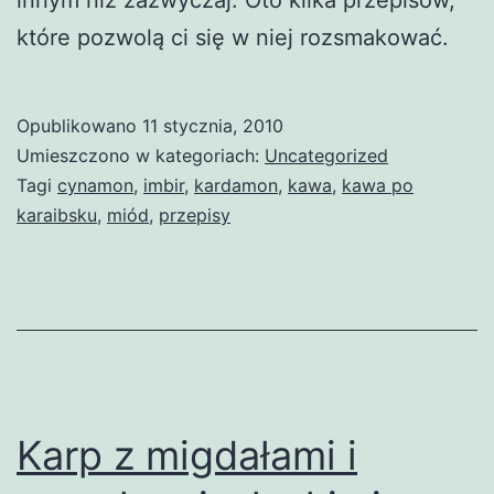
które pozwolą ci się w niej rozsmakować.
Opublikowano
11 stycznia, 2010
Umieszczono w kategoriach:
Uncategorized
Tagi
cynamon
,
imbir
,
kardamon
,
kawa
,
kawa po
karaibsku
,
miód
,
przepisy
Karp z migdałami i