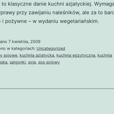
 to klasyczne danie kuchni azjatyckiej. Wymag
prawy przy zawijaniu naleśników, ale za to bar
 i pożywne – w wydaniu wegetariańskim.
wano
7 kwietnia, 2009
no w kategoriach:
Uncategorized
ty sojowe
,
kuchnia azjatycka
,
kuchnia egzotyczna
,
kuchnia
ńska
,
sajgonki
,
soja
,
sos sojowy