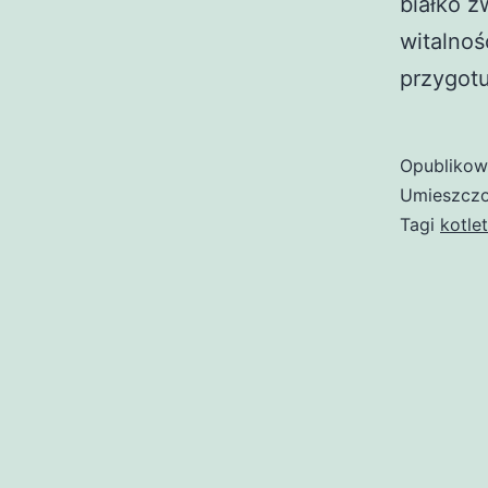
białko z
witalnoś
przygotu
Opubliko
Umieszczo
Tagi
kotle