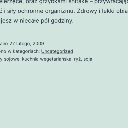
wierzęce, oraz grzybkami shitake – przywracają
ć i siły ochronne organizmu. Zdrowy i lekki obia
jesz w niecałe pół godziny.
wano
27 lutego, 2009
no w kategoriach:
Uncategorized
ty sojowe
,
kuchnia wegetariańska
,
ryż
,
soja