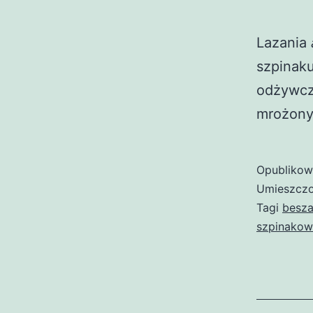
Lazania
szpinaku
odżywcz
mrożonym
Opubliko
Umieszczo
Tagi
besz
szpinakow