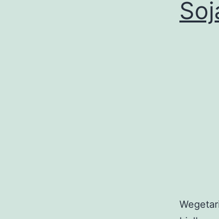
Soj
Wegetari