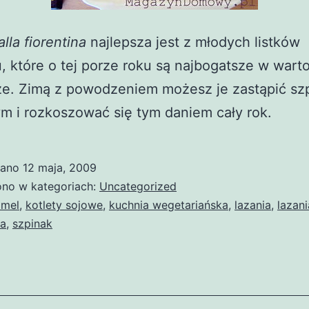
alla fiorentina
najlepsza jest z młodych listków
, które o tej porze roku są najbogatsze w warto
e. Zimą z powodzeniem możesz je zastąpić sz
 i rozkoszować się tym daniem cały rok.
wano
12 maja, 2009
no w kategoriach:
Uncategorized
amel
,
kotlety sojowe
,
kuchnia wegetariańska
,
lazania
,
lazani
a
,
szpinak