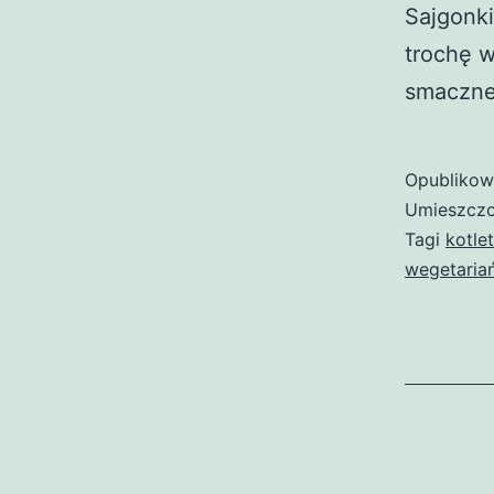
Sajgonki
trochę w
smaczne
Opubliko
Umieszczo
Tagi
kotle
wegetaria