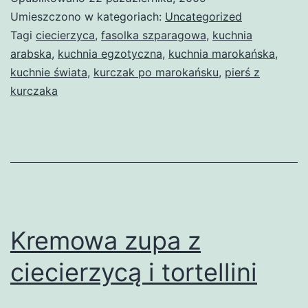
Umieszczono w kategoriach:
Uncategorized
Tagi
ciecierzyca
,
fasolka szparagowa
,
kuchnia
arabska
,
kuchnia egzotyczna
,
kuchnia marokańska
,
kuchnie świata
,
kurczak po marokańsku
,
pierś z
kurczaka
Kremowa zupa z
ciecierzycą i tortellini