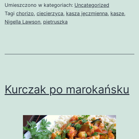
Umieszczono w kategoriach:
Uncategorized
Tagi
chorizo
,
ciecierzyca
,
kasza jęczmienna
,
kasze
,
Nigella Lawson
,
pietruszka
Kurczak po marokańsku