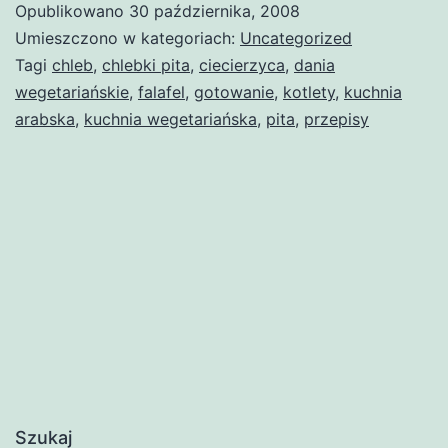
Opublikowano
30 października, 2008
Umieszczono w kategoriach:
Uncategorized
Tagi
chleb
,
chlebki pita
,
ciecierzyca
,
dania
wegetariańskie
,
falafel
,
gotowanie
,
kotlety
,
kuchnia
arabska
,
kuchnia wegetariańska
,
pita
,
przepisy
Szukaj