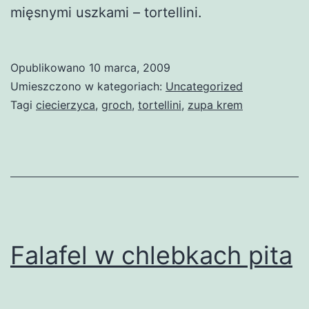
mięsnymi uszkami – tortellini.
Opublikowano
10 marca, 2009
Umieszczono w kategoriach:
Uncategorized
Tagi
ciecierzyca
,
groch
,
tortellini
,
zupa krem
Falafel w chlebkach pita