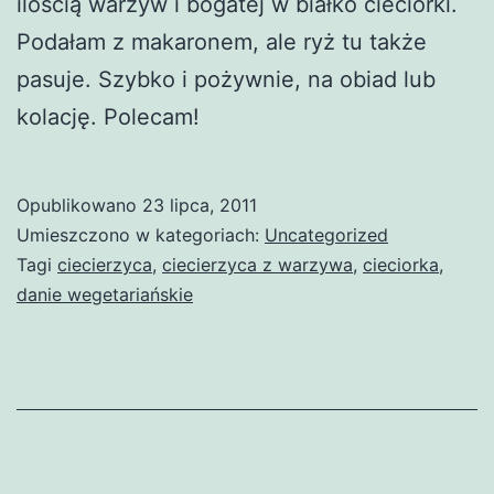
ilością warzyw i bogatej w białko cieciorki.
Podałam z makaronem, ale ryż tu także
pasuje. Szybko i pożywnie, na obiad lub
kolację. Polecam!
Opublikowano
23 lipca, 2011
Umieszczono w kategoriach:
Uncategorized
Tagi
ciecierzyca
,
ciecierzyca z warzywa
,
cieciorka
,
danie wegetariańskie